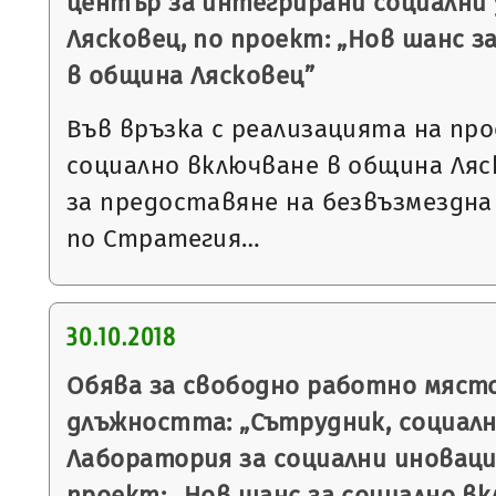
център за интегрирани социални у
Лясковец, по проект: „Нов шанс з
в община Лясковец”
Във връзка с реализацията на пр
социално включване в община Ляс
за предоставяне на безвъзмездна
по Стратегия…
30.10.2018
Обява за свободно работно място
длъжността: „Сътрудник, социалн
Лаборатория за социални иновации
проект: „Нов шанс за социално в