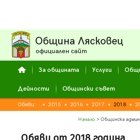
Община Лясковец
официален сайт
За общината
Услуги
Общи
Дейности
Общински съвет
2013
Обяви:
2014
2015
2016
2017
2018
2
●
●
●
●
●
●
●
Начало
> Общинска админ
Обяви от 2018 година