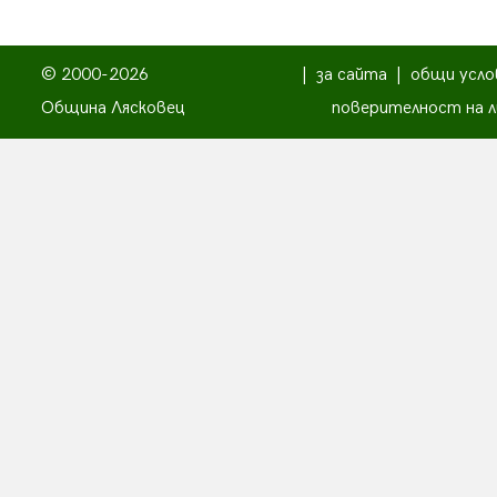
© 2000-2026
|
за сайта
|
общи усло
Община Лясковец
поверителност на л