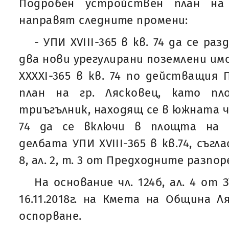
Подробен устройствен план на 
направят следните промени:
- УПИ XVIII-365 в кв. 74 да се ра
два нови урегулирани поземлени имо
XXXXI-365 в кв. 74 по действащия
план на гр. Лясковец, като п
триъгълник, находящ се в южната ча
74 да се включи в площта на н
делбата УПИ XVIII-365 в кв.74, съг
8, ал. 2, т. 3 от Предходните разпор
На основание чл. 124б, ал. 4 от
16.11.2018г. на Кмета на Община Л
оспорване.