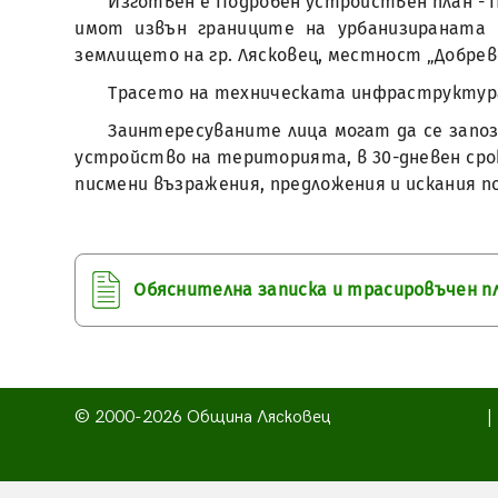
Изготвен е Подробен устройствен план - 
имот извън границите на урбанизираната 
землището на гр. Лясковец, местност „Добрев
Трасето на техническата инфраструктура
Заинтересуваните лица могат да се запозн
устройство на територията, в 30-дневен сро
писмени възражения, предложения и искания п
Обяснителна записка и трасировъчен п
© 2000-2026 Община Лясковец