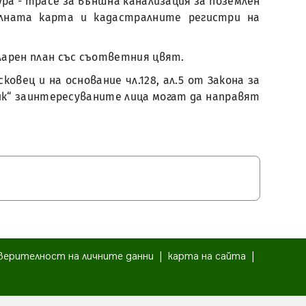
ра - трасе за външна канализация за поземлен
алната карта и кадастралните регистри на
арен план със съответния цвят.
вец и на основание чл.128, ал.5 от Закона за
ик“ заинтересуваните лица могат да направят
верителност на личните данни
|
карта на сайта
|