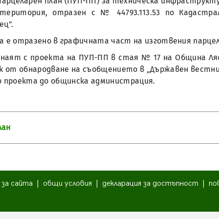
Парцеларен план (ПУП-ПП) за техническа инфраструкту
територия, отразен с № 44793.113.53 по Кадастр
ец”.
 е отразено в графичната част на изготвения парцел
аят с проекта на ПУП-ПП в стая № 17 на Община Ляско
к от обнародване на съобщението в „Държавен вестн
о проекта до общинска администрация.
лан
|
за сайта
|
общи условия
|
декларация за достъпност
|
по