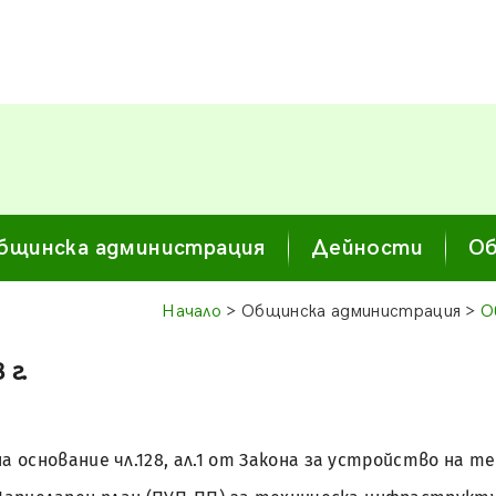
бщинска администрация
Дейности
Об
Начало
> Общинска администрация >
О
 г.
на основание чл.128, ал.1 от Закона за устройство на