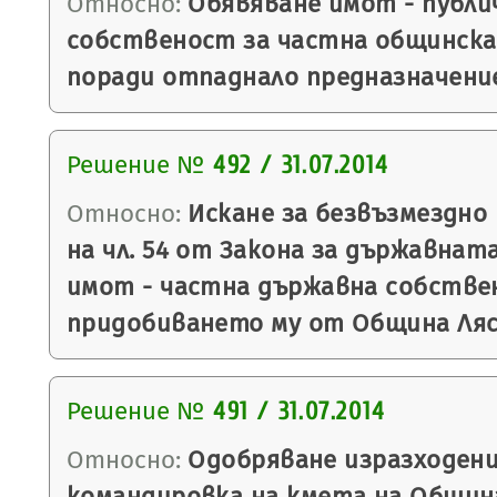
Относно:
Обявяване имот - публи
собственост за частна общинска
поради отпаднало предназначени
Решение №
492 / 31.07.2014
Относно:
Искане за безвъзмездно 
на чл. 54 от Закона за държавнат
имот - частна държавна собстве
придобиването му от Община Ляс
Решение №
491 / 31.07.2014
Относно:
Одобряване изразходени
командировка на кмета на Общин