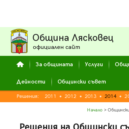
Община Лясковец
официален сайт
За общината
Услуги
Общи
Дейности
Общински съвет
2009
Решения:
2010
2011
2012
2013
2014
2
●
●
●
●
●
●
●
Начало
> Общински
Решения на Общински с