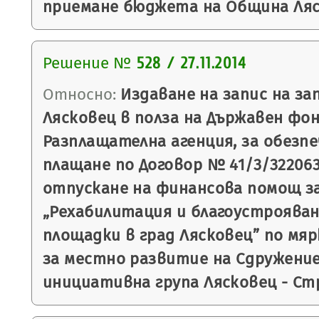
приемане бюджета на Община Ляск
Решение №
528 / 27.11.2014
Относно:
Издаване на запис на з
Лясковец в полза на Държавен фон
Разплащателна агенция, за обезпе
плащане по Договор № 41/3/3220634
отпускане на финансова помощ з
„Рехабилитация и благоустрояван
площадки в град Лясковец” по мяр
за местно развитие на Сдружени
инициативна група Лясковец - Ст