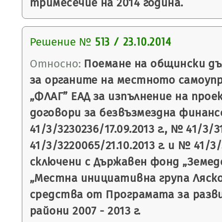
тримесечие на 2014 година.
Решение №
513 / 23.10.2014
Относно:
Поемане на общински дъ
за органите на местното самоупр
„ФЛАГ” ЕАД за изпълнение на прое
договори за безвъзмездна финан
41/3/3230236/17.09.2013 г., № 41/3/3
41/3/3220065/21.10.2013 г. и № 41/3/3
сключени с Държавен фонд „Земед
„Местна инициативна група Ляско
средства от Програмата за разв
райони 2007 - 2013 г.