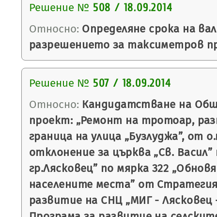
Решение №
508 / 18.09.2014
Относно:
Определяне срока на ва
разрешението за таксиметров пр
Решение №
507 / 18.09.2014
Относно:
Кандидатстване на Общ
проект: „Ремонт на тротоар, ра
граница на улица „Бузлуджа”, от о.т
отклонение за църква „Св. Васил”
гр.Лясковец” по мярка 322 „Обнов
населените места” от Стратегия
развитие на СНЦ „МИГ - Лясковец 
Програма за развитие на селскит