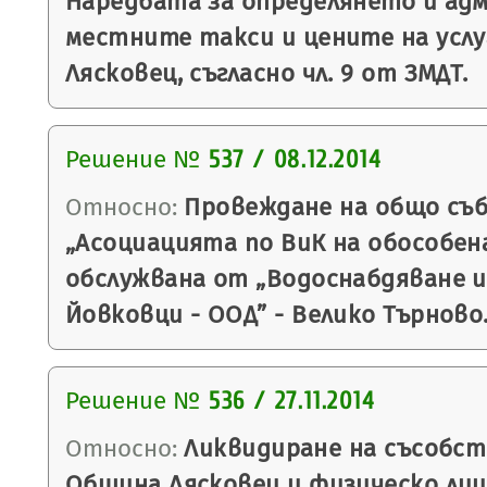
Наредбата за определянето и ад
местните такси и цените на усл
Лясковец, съгласно чл. 9 от ЗМДТ.
Решение №
537 / 08.12.2014
Относно:
Провеждане на общо съб
„Асоциацията по ВиК на обособен
обслужвана от „Водоснабдяване и
Йовковци - ООД” - Велико Търново
Решение №
536 / 27.11.2014
Относно:
Ликвидиране на съсобс
Община Лясковец и физическо лиц