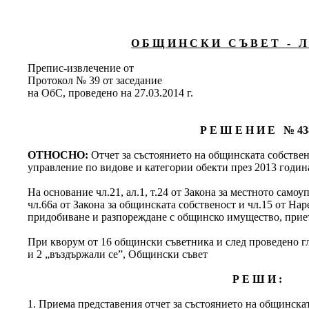
О Б Щ И Н С К И С Ъ В Е Т - Л 
Препис-извлечение от
Протокол № 39 от заседание
на ОбС, проведено на 27.03.2014 г.
Р Е Ш Е Н И Е № 43
ОТНОСНО:
Отчет за състоянието на общинската собствен
управление по видове и категории обекти през 2013 годин
На основание чл.21, ал.1, т.24 от Закона за местното само
чл.66а от Закона за общинската собственост и чл.15 от Нар
придобиване и разпореждане с общинско имущество, приет
При кворум от 16 общински съветника и след проведено гла
и 2 „въздържали се”, Общински съвет
Р Е Ш И :
1. Приема представения отчет за състоянието на общинскат