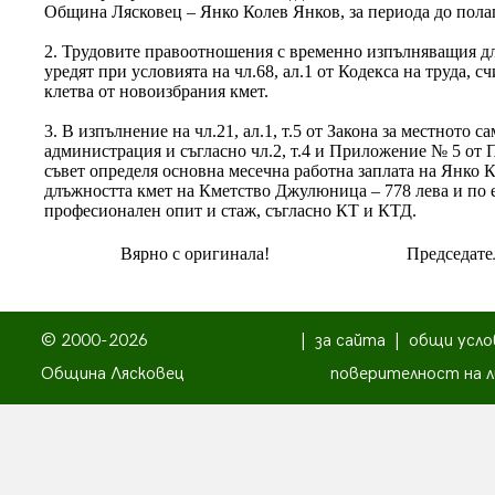
Община Лясковец – Янко Колев Янков, за периода до полаг
2. Трудовите правоотношения с временно изпълняващия дл
уредят при условията на чл.68, ал.1 от Кодекса на труда, сч
клетва от новоизбрания кмет.
3. В изпълнение на чл.21, ал.1, т.5 от Закона за местното 
администрация и съгласно чл.2, т.4 и Приложение № 5 от 
съвет определя основна месечна работна заплата на Янко
длъжността кмет на Кметство Джулюница – 778 лева и по 
професионален опит и стаж, съгласно КТ и КТД.
Вярно с оригинала!
Председате
© 2000-2026
|
за сайта
|
общи усло
Община Лясковец
поверителност на л