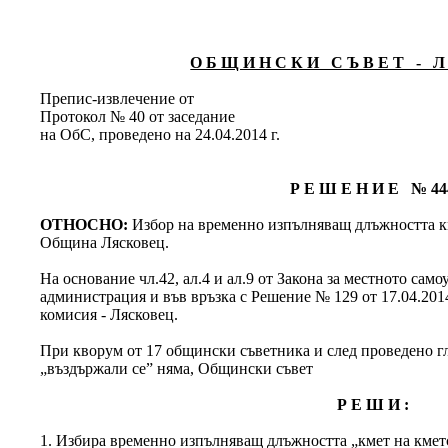
О Б Щ И Н С К И С Ъ В Е Т - Л 
Препис-извлечение от
Протокол № 40 от заседание
на ОбС, проведено на 24.04.2014 г.
Р Е Ш Е Н И Е № 44
ОТНОСНО:
Избор на временно изпълняващ длъжността 
Община Лясковец.
На основание чл.42, ал.4 и ал.9 от Закона за местното сам
администрация и във връзка с Решение № 129 от 17.04.201
комисия - Лясковец.
При кворум от 17 общински съветника и след проведено глас
„въздържали се” няма, Общински съвет
Р Е Ш И :
1. Избира временно изпълняващ длъжността „кмет на кме