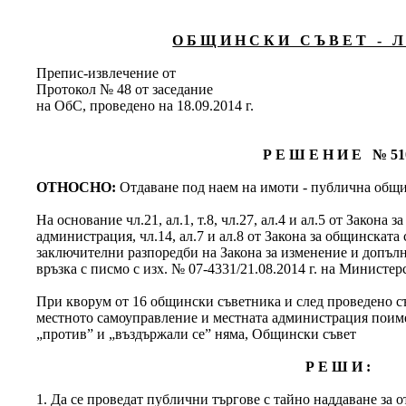
О Б Щ И Н С К И С Ъ В Е Т - Л 
Препис-извлечение от
Протокол № 48 от заседание
на ОбС, проведено на 18.09.2014 г.
Р Е Ш Е Н И Е № 51
ОТНОСНО:
Отдаване под наем на имоти - публична общи
На основание чл.21, ал.1, т.8, чл.27, ал.4 и ал.5 от Закона
администрация, чл.14, ал.7 и ал.8 от Закона за общинската
заключителни разпоредби на Закона за изменение и допълн
връзка с писмо с изх. № 07-4331/21.08.2014 г. на Министер
При кворум от 16 общински съветника и след проведено съг
местното самоуправление и местната администрация поимен
„против” и „въздържали се” няма, Общински съвет
Р Е Ш И :
1. Да се проведат публични търгове с тайно наддаване за о