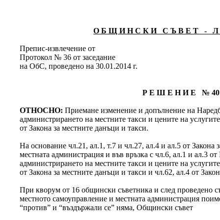
О Б Щ И Н С К И С Ъ В Е Т - Л 
Препис-извлечение от
Протокол № 36 от заседание
на ОбС, проведено на 30.01.2014 г.
Р Е Ш Е Н И Е № 40
ОТНОСНО:
Приемане изменение и допълнение на Наредб
администрирането на местните такси и цените на услугите
от Закона за местните данъци и такси.
На основание чл.21, ал.1, т.7 и чл.27, ал.4 и ал.5 от Закон
местната администрация и във връзка с чл.6, ал.1 и ал.3 от
администрирането на местните такси и цените на услугите
от Закона за местните данъци и такси и чл.62, ал.4 от Зако
При кворум от 16 общински съветника и след проведено съг
местното самоуправление и местната администрация поимен
“против” и “въздържали се” няма, Общински съвет