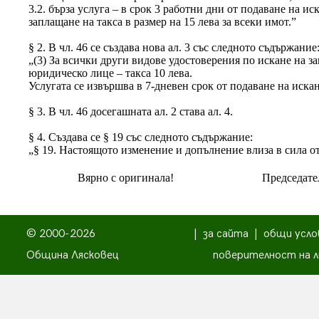
3.2. бърза услуга – в срок 3 работни дни от подаване на и
заплащане на такса в размер на 15 лева за всеки имот.”
§ 2. В чл. 46 се създава нова ал. 3 със следното съдържание
„(3) За всички други видове удостоверения по искане на 
юридическо лице – такса 10 лева.
Услугата се извършва в 7-дневен срок от подаване на искан
§ 3. В чл. 46 досегашната ал. 2 става ал. 4.
§ 4. Създава се § 19 със следното съдържание:
„§ 19. Настоящото изменение и допълнение влиза в сила от 
Вярно с оригинала!
Председате
© 2000-2026
|
за сайта
|
общи усло
Община Лясковец
поверителност на л