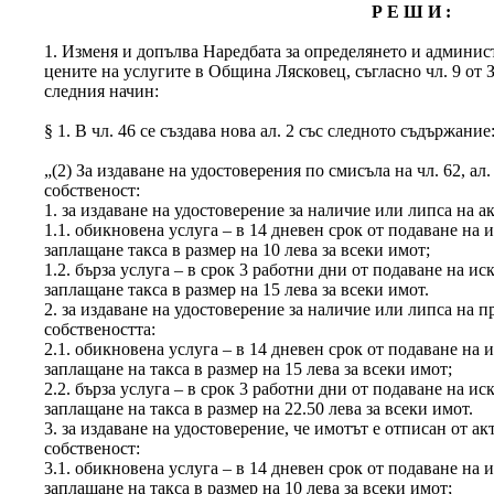
Р Е Ш И :
1. Изменя и допълва Наредбата за определянето и админис
цените на услугите в Община Лясковец, съгласно чл. 9 от З
следния начин:
§ 1. В чл. 46 се създава нова ал. 2 със следното съдържание
„(2) За издаване на удостоверения по смисъла на чл. 62, ал
собственост:
1. за издаване на удостоверение за наличие или липса на а
1.1. обикновена услуга – в 14 дневен срок от подаване на 
заплащане такса в размер на 10 лева за всеки имот;
1.2. бърза услуга – в срок 3 работни дни от подаване на и
заплащане такса в размер на 15 лева за всеки имот.
2. за издаване на удостоверение за наличие или липса на п
собствеността:
2.1. обикновена услуга – в 14 дневен срок от подаване на 
заплащане на такса в размер на 15 лева за всеки имот;
2.2. бърза услуга – в срок 3 работни дни от подаване на и
заплащане на такса в размер на 22.50 лева за всеки имот.
3. за издаване на удостоверение, че имотът е отписан от 
собственост:
3.1. обикновена услуга – в 14 дневен срок от подаване на 
заплащане на такса в размер на 10 лева за всеки имот;