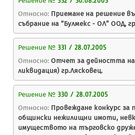
Решение №
332 / 30.08.2005
Относно:
Приемане на решение въ
събрание на “Булмекс - ОЛ” ООД, г
Решение №
331 / 28.07.2005
Относно:
Отчет за дейността на 
ликвидация) гр.Лясковец.
Решение №
330 / 28.07.2005
Относно:
Провеждане конкурс за 
общински нежилищни имоти, невк
имуществото на търговско друж