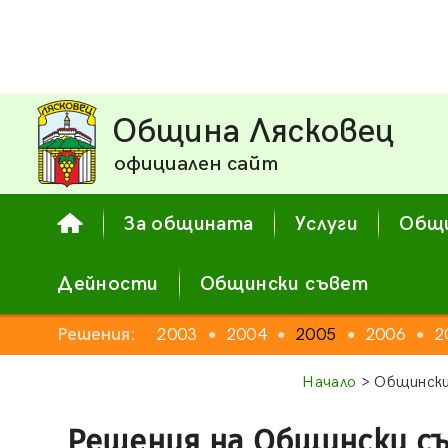
Община Лясковец
официален сайт
За общината
Услуги
Общи
Дейности
Общински съвет
Решения:
2003
2004
2005
2006
2
●
●
●
●
Начало
> Общински
Решения на Общински с