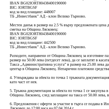
IBAN BG02IORT80438400190000
BIC: IORTBGSF
код за вид плащане: 448007
ТБ „Инвестбанк” АД - клон Велико Търново.
Местен данък в размер на 2.5 % върху предложената цена д
сметка на Община Лясковец:
IBAN BG02IORT80438400190000
BIC: IORTBGSF
код за вид плащане: 442500
ТБ „Инвестбанк” АД - клон Велико Търново.
Разходите, направени от Община Лясковец за изготвяне паз
размер на 50.00 лева (петдесет лева), да се заплатят в каса
Такса „Административна услуга” в размер на 25.00 лева д
център в Община Лясковец. Непарични платежни средства 
4. Утвърждава за обекта по точка 1 тръжната документация
като част от нея.
5. Тръжна документация за обекта по точка 1 се закупува
Община Лясковец, след заплащане на такса от 50.00 лева, в 
6. Предложения с оферти за участие в търга се подава в
Лясковец до 17:00 часа на 07.04.2014 г.