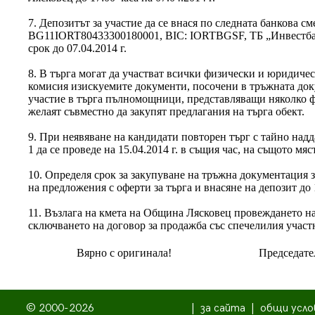
7. Депозитът за участие да се внася по следната банкова 
BG11IORT80433300180001, BIC: IORTBGSF, ТБ „Инвестбан
срок до 07.04.2014 г.
8. В търга могат да участват всички физически и юридиче
комисия изискуемите документи, посочени в тръжната док
участие в търга пълномощници, представляващи няколко 
желаят съвместно да закупят предлагания на търга обект.
9. При неявяване на кандидати повторен търг с тайно надд
1 да се проведе на 15.04.2014 г. в същия час, на същото мя
10. Определя срок за закупуване на тръжна документация з
на предложения с оферти за търга и внасяне на депозит до 1
11. Възлага на кмета на Община Лясковец провеждането на
сключването на договор за продажба със спечелилия участ
Вярно с оригинала!
Председате
© 2000-2026
|
за сайта
|
общи усло