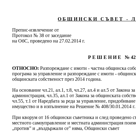
О Б Щ И Н С К И С Ъ В Е Т - Л 
Препис-извлечение от
Протокол № 38 от заседание
на ОбС, проведено на 27.02.2014 г.
Р Е Ш Е Н И Е № 42
ОТНОСНО:
Разпореждане с имоти - частна общинска соб
програма за управление и разпореждане с имоти - общинска
общинската собственост през 2014 година.
На основание чл.21, ал.1, т.8, чл.27, ал.4 и ал.5 от Закона
администрация, чл.35, ал.1 от Закона за общинската собствено
чл.55, т.1 от Наредбата за реда за управление, придобива
имущество и в изпълнение на Решение № 408/30.01.2014 г.
При кворум от 16 общински съветника и след проведено съг
местното самоуправление и местната администрация поименн
„против” и „въздържали се” няма, Общински съвет