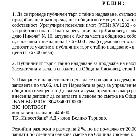
Р Е Ш И :
1. Да се проведе публичен търг с тайно наддаване, съгласн
придобиване и разпореждане с общинско имущество, за пр
собственост: Урегулиран поземлен имот (УПИ) ХV1232 - о
устройствен план - План за регулация на гр.Лясковец, с а
дядо Никола” № 10, актуван с Акт за частна общинска собс
г., с начална тръжна цена 17 670.00 лева (седемнадесет хи
депозит за участие в публичния търг с тайно наддаване - в
цена (1 767.00 лева)
2. Публичният търг с тайно наддаване за продажба на имота
Заседателната зала, в сградата на Община Лясковец, етаж 1, 
3. Плащането на достигната цена да се извърши в седемдне
заповедта по чл.66, ал.1 от Наредбата за реда за управлен
общинско имущество. Дължимата сума, представляваща ра
внесения депозит да се заплати в левове по сметка на Общ
IBAN BG02IORT80438400190000
BIC: IORTBGSF
код за вид плащане: 445600
ТБ „Инвестбанк” АД - клон Велико Търново.
Режийни разноски в размер на 2 %, но не по-малко от 20.00
заплати по следната банкова сметка на Община Лясковец: