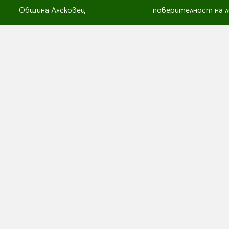
Община Лясковец
поверителност на л