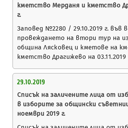
кметство Мерданя и кметство Дра
г.
Заповед №2280 / 29.10.2019 г. във 
провеждането на втори тур на и
община Лясковец и кметове на к
кметство Драгижево на 03.11.2019 
29.10.2019
Списък на заличените лица от из
в изборите за общински съветниц
ноември 2019 г.
Списък на заличените лица от из