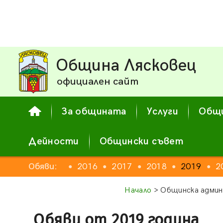
Община Лясковец
официален сайт
За общината
Услуги
Общи
Дейности
Общински съвет
2014
Обяви:
2015
2016
2017
2018
2019
2
●
●
●
●
●
●
●
Начало
> Общинска админ
Обяви от 2019 година