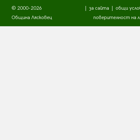
© 2000-2026
|
за сайта
|
общи усло
Община Лясковец
поверителност на л