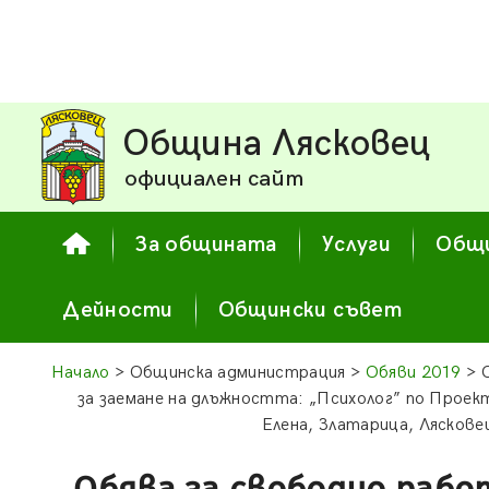
Община Лясковец
официален сайт
За общината
Услуги
Общи
Дейности
Общински съвет
Начало
> Общинска администрация >
Обяви 2019
> 
за заемане на длъжността: „Психолог” по Прое
Елена, Златарица, Лясков