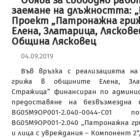
Обява за свободно рабо
заемане на длъжността: „
Проект „Патронажна гри
Елена, Златарица, Ляскове
Община Лясковец
04.09.2019
Във връзка с реализацията н
грижа в общините Елена, Зла
Стражица” финансиран по админи
предоставяне на безвъзмездна
BG05M9OP001-2.040-0044-C0
BG05M9OP001-2.040 „Патронажна гр
и лица с увреждания – Компонент 2