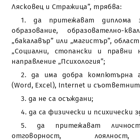
Лясковец и Стражица”, трябва:
1. да притежават диплома 
образование, образователно-кв
„бакалавър” или „магистър”, облас
„Социални, стопански и правни н
направление „Психология”;
2. да има добра компютърна 
(Word, Excel), Internet и съответни
3. да не са осъждани;
4. да са физически и психически з
5. да притежават личнос
отговорност, лоялност,