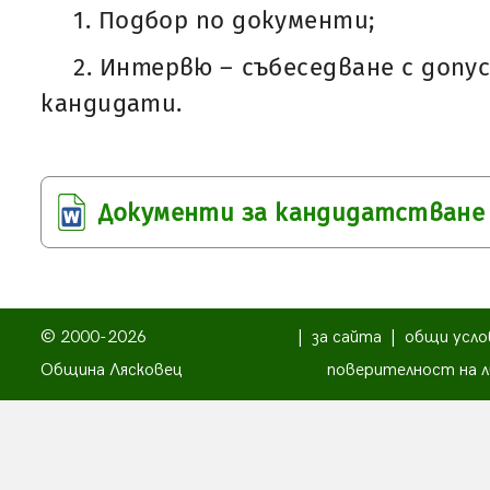
1. Подбор по документи;
2. Интервю – събеседване с доп
кандидати.
Документи за кандидатстване
© 2000-2026
|
за сайта
|
общи усло
Община Лясковец
поверителност на л