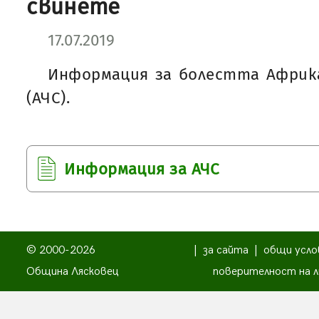
свинете
17.07.2019
Информация за болестта Африка
(АЧС).
Информация за АЧС
© 2000-2026
|
за сайта
|
общи усло
Община Лясковец
поверителност на л