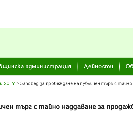
бщинска администрация
Дейности
Об
и 2019
> Заповед за провеждане на публичен търг с тайно
личен търг с тайно наддаване за прода