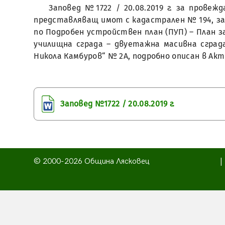
Заповед №1722 / 20.08.2019 г. за прове
представляващ имот с кадастрален № 194, за 
по Подробен устройствен план (ПУП) – План за 
училищна сграда – двуетажна масивна сграда,
Никола Камбуров“ № 2А, подробно описан в Акт 
Заповед №1722 / 20.08.2019 г.
© 2000-2026 Община Лясковец