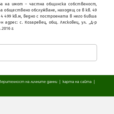
жба на имот – частна общинска собственост,
а обществено обслужване, находящ се в кв. 49
щ 4 499 кв.м, ведно с построената в него бивша
адрес: с. Козаревец, общ. Лясковец, ул. „Д-р
2016 г.
верителност на личните данни
|
карта на сайта
|