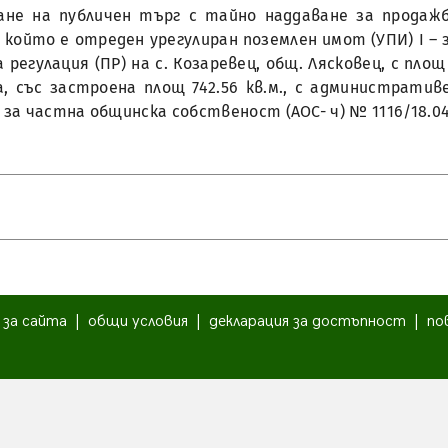
ждане на публичен търг с тайно наддаване за прода
който е отреден урегулиран поземлен имот (УПИ) І – з
регулация (ПР) на с. Козаревец, общ. Лясковец, с пло
 със застроена площ 742.56 кв.м., с административен 
за частна общинска собственост (АОС- ч) № 1116/18.04.
|
за сайта
|
общи условия
|
декларация за достъпност
|
по