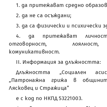
1. да притежават средно образов
2. да не са осъждани;
3. да са физически и психически з
4. да притежават личнос
отговорност, лоялност,
комуникативност.
II. Информация за длъжността:
Длъжността „Социален ас
„Патронажна грижа в общините
Лясковец и Стражица”
е с код по НКПД 53221003.