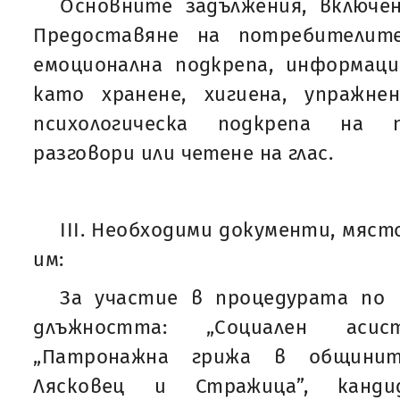
Основните задължения, включен
Предоставяне на потребителит
емоционална подкрепа, информац
като хранене, хигиена, упражне
психологическа подкрепа на 
разговори или четене на глас.
ІІI. Необходими документи, мяст
им:
За участие в процедурата по 
длъжността: „Социален аси
„Патронажна грижа в общините
Лясковец и Стражица”, канд