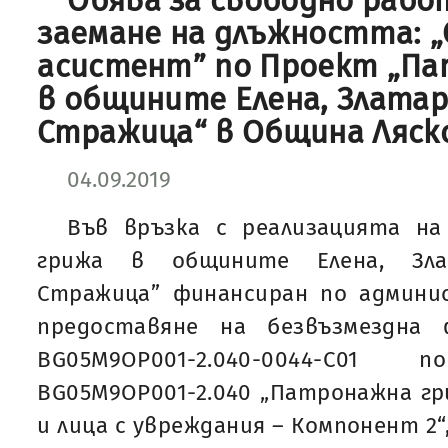
Обява за свободно рабо
заемане на длъжността: „
асистент” по Проект „Па
в общините Елена, Златар
Стражица“ в Община Ляск
04.09.2019
Във връзка с реализацията н
грижа в общините Елена, Зла
Стражица” финансиран по админи
предоставяне на безвъзмездна
BG05M9OP001-2.040-0044-C0
BG05M9OP001-2.040 „Патронажна гр
и лица с увреждания – Компонент 2