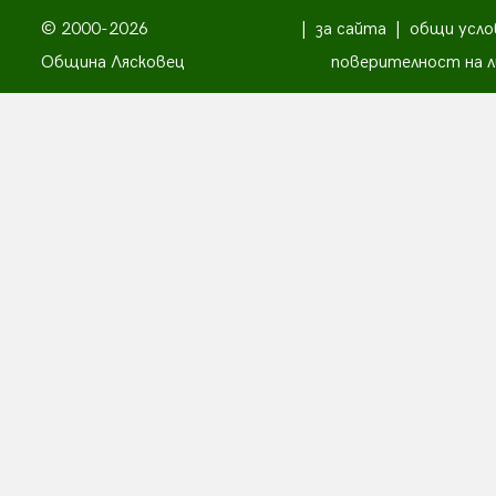
© 2000-2026
|
за сайта
|
общи усло
Община Лясковец
поверителност на л