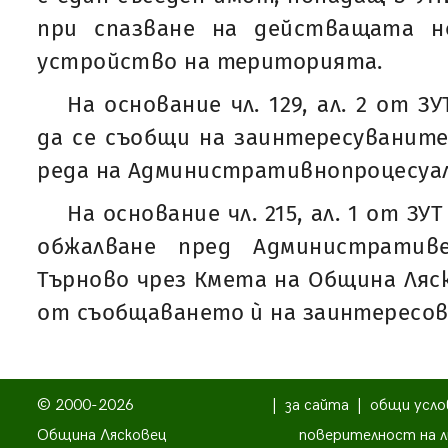
при спазване на действащата н
устройство на територията.
На основание чл. 129, ал. 2 от 
да се съобщи на заинтересуваните
реда на Административнопроцесуал
На основание чл. 215, ал. 1 от З
обжалване пред Административ
Търново чрез Кмета на Община Ляск
от съобщаването ѝ на заинтересов
© 2000-2026
|
за сайта
|
общи усло
Община Лясковец
поверителност на л