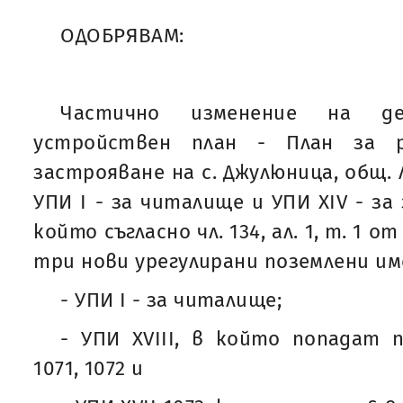
ОДОБРЯВАМ:
Частично изменение на де
устройствен план - План за р
застрояване на с. Джулюница, общ. 
УПИ І - за читалище и УПИ ХІV - за 
който съгласно чл. 134, ал. 1, т. 1 о
три нови урегулирани поземлени им
- УПИ І - за читалище;
- УПИ ХVІІІ, в който попадат 
1071, 1072 и