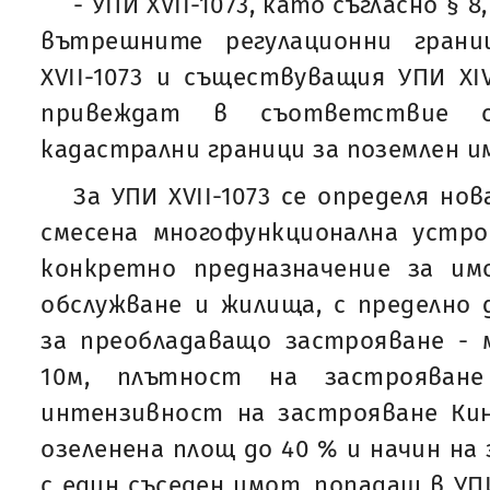
- УПИ ХVІІ-1073, като съгласно § 8,
вътрешните регулационни гран
ХVІІ-1073 и съществуващия УПИ ХІV
привеждат в съответствие с
кадастрални граници за поземлен и
За УПИ ХVІІ-1073 се определя но
смесена многофункционална устро
конкретно предназначение за и
обслужване и жилища, с пределно
за преобладаващо застрояване - 
10м, плътност на застрояван
интензивност на застрояване Кин
озеленена площ до 40 % и начин на 
с един съседен имот, попадащ в УПИ Х