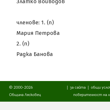
Златко Войводов
членове: 1. (п)
Мария Петрова
2. (п)
Радка Банова
© 2000-2026
|
за сайта
|
общи усло
Община Лясковец
поверителност на л