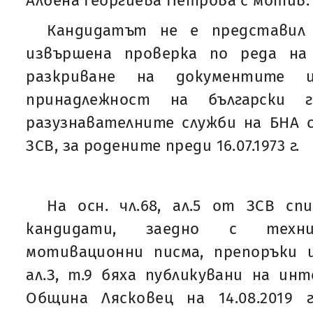
Албена Георгиева Петрова с мотив:
Кандидатът не е представил
извършена проверка по реда на
разкриване на документите 
принадлежност на български
разузнавателните служби на БНА съг
ЗСВ, за родените преди 16.07.1973 г.
На осн. чл.68, ал.5 от ЗСВ сп
кандидати, заедно с техни
мотивационни писма, препоръки и
ал.З, т.9 бяха публикувани на и
Община Лясковец на 14.08.2019 г.