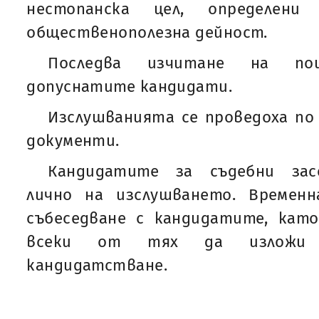
нестопанска цел, определен
общественополезна дейност.
Последва изчитане на по
допуснатите кандидати.
Изслушванията се проведоха по
документи.
Кандидатите за съдебни зас
лично на изслушването. Времен
събеседване с кандидатите, кат
всеки от тях да изложи
кандидатстване.