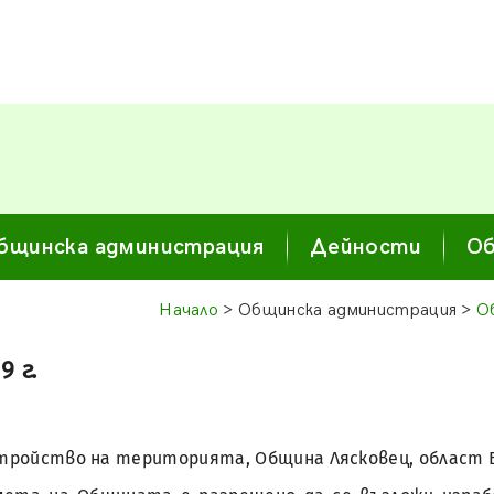
бщинска администрация
Дейности
Об
Начало
> Общинска администрация >
О
9 г.
а устройство на територията, Община Лясковец, област 