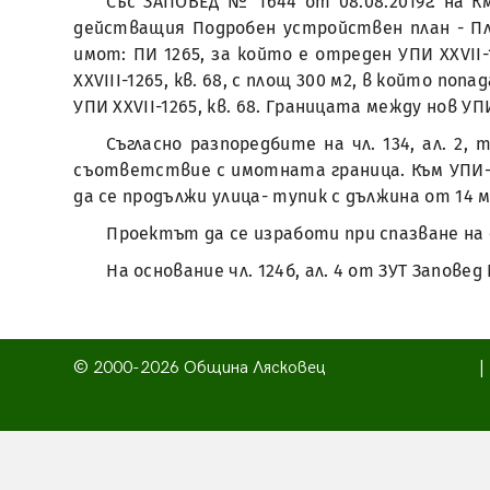
Със ЗАПОВЕД № 1644 от 08.08.2019г. на 
действащия Подробен устройствен план - План
имот: ПИ 1265, за който е отреден УПИ XXVII-12
XXVIII-1265, кв. 68, с площ 300 м2, в който по
УПИ XXVII-1265, кв. 68. Границата между нов УП
Съгласно разпоредбите на чл. 134, ал. 2, 
съответствие с имотната граница. Към УПИ- 
да се продължи улица- тупик с дължина от 14 м
Проектът да се изработи при спазване н
На основание чл. 124б, ал. 4 от ЗУТ Запове
© 2000-2026 Община Лясковец