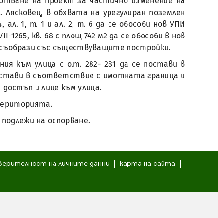
ботване на проект за частично изменение на
. Лясковец, в обхвата на урегулиран поземлен
ал. 1, т. 1 и ал. 2, т. 6 да се обособи нов УПИ
-1265, кв. 68 с площ 742 м2 да се обособи в нов
да се съобрази със съществуващите постройки.
иния към улица с о.т. 282- 281 да се постави в
постави в съответствие с имотната граница и
н достъп и лице към улица.
територията.
е подлежи на оспорване.
верителност на личните данни
|
карта на сайта
|