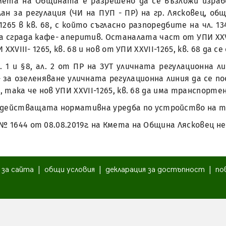
Кмета на Общината е разрешено да се възложи изра
 за регулация (ЧИ на ПУП - ПР) на гр. Лясковец, общ
65 в кв. 68, с който съгласно разпоредбите на чл. 134, 
пада сграда кафе- аперитив. Останалата част от УПИ XXVII
И XXVIII- 1265, кв. 68 и нов от УПИ XXVII-1265, кв. 68 
т. 1 и §8, ал. 2 от ПР на ЗУТ уличната регулационна л
за озеленяване уличната регулационна линия да се 
, така че нов УПИ XXVII-1265, кв. 68 да има транспорте
а действащата нормативна уредба по устройство на 
д № 1644 от 08.08.2019г. на Кмета на Община Лясковец н
|
за сайта
|
общи условия
|
декларация за достъпност
|
по