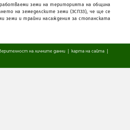
 обработваеми земи на територията на община
ането на земеделските земи (ЗСПЗЗ), че ще се
ми земи и трайни насаждения за стопанската
верителност на личните данни
|
карта на сайта
|