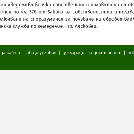
ковец уведомява всички собственици и ползватели на
ления по чл. 37б от Закона за собствеността и ползв
ключване на споразумения за ползване на обработвае
щинска служба по земеделие - гр. Лясковец.
|
за сайта
|
общи условия
|
декларация за достъпност
|
по