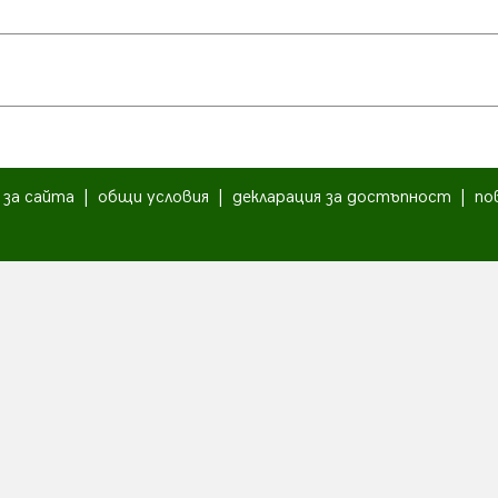
|
за сайта
|
общи условия
|
декларация за достъпност
|
по