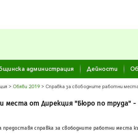
бщинска администрация
Дейности
Об
ция >
Обяви 2019
> Справка за свободните работни места
и места от Дирекция "Бюро по труда" -
а предоставя справка за свободните работни места към