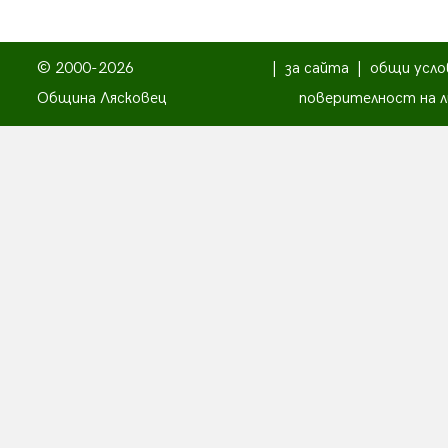
© 2000-2026
|
за сайта
|
общи усло
Община Лясковец
поверителност на л