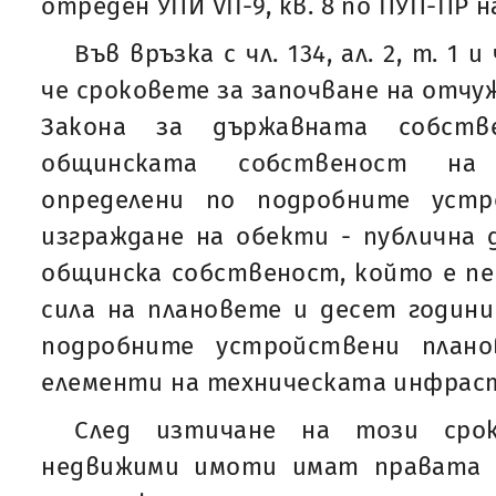
отреден УПИ VII-9, кв. 8 по ПУП-ПР на
Във връзка с чл. 134, ал. 2, т. 1 и
че сроковете за започване на отчу
Закона за държавната собст
общинската собственост на
определени по подробните устр
изграждане на обекти - публична 
общинска собственост, който е пе
сила на плановете и десет години
подробните устройствени плано
елементи на техническата инфраст
След изтичане на този срок
недвижими имоти имат правата по 