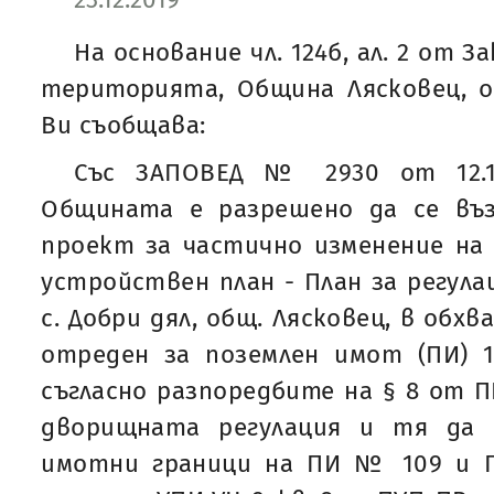
На основание чл. 124б, ал. 2 от 
територията, Община Лясковец, о
Ви съобщава:
Със ЗАПОВЕД № 2930 от 12.12
Общината е разрешено да се въ
проект за частично изменение на
устройствен план - План за регулац
с. Добри дял, общ. Лясковец, в обхва
отреден за поземлен имот (ПИ) 1
съгласно разпоредбите на § 8 от П
дворищната регулация и тя да 
имотни граници на ПИ № 109 и 