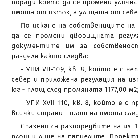
поради което да се промени улична
имота от изток, а улицата от север
По искане на собствениците на 
да се промени дворищната регула
документите им за собственост
разделя както следва:
- УПИ VII-109, кв. 8, който е с н
север и приложена регулация на из
юг - площ след промяната 1177,00 м2
- УПИ ХVII-110, кв. 8, който е с
всички страни - площ на имота след
Спазени са разпоредбите на чл. 
площ и лице на парцелите. Проект