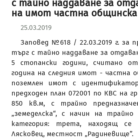
с тайно наддаване за отд
на имот частна общинск
25.03.2019
Заповед №618 / 22.03.2019 г. за 
търг с тайно наддаване за отдаван
5 стопански години, считано от
година на следния имот - частна 
поземлен имот с идентификатор: 
предходен план 072001 по КВС на гр
850 кв.м, с трайно предназнач
„земеделска“, с начин на трайно п
категория: трета, находящ се
Лясковец, местност „Радиневище”.