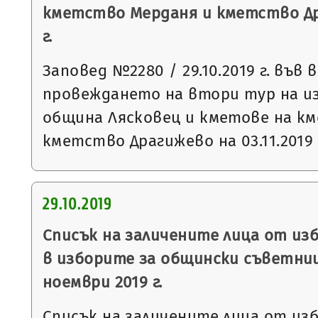
кметство Мерданя и кметство Дра
г.
Заповед №2280 / 29.10.2019 г. във 
провеждането на втори тур на и
община Лясковец и кметове на к
кметство Драгижево на 03.11.2019 
29.10.2019
Списък на заличените лица от из
в изборите за общински съветниц
ноември 2019 г.
Списък на заличените лица от из