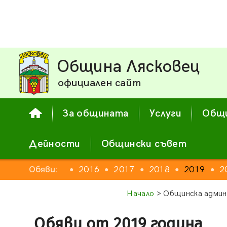
Община Лясковец
официален сайт
За общината
Услуги
Общи
Дейности
Общински съвет
2014
Обяви:
2015
2016
2017
2018
2019
2
●
●
●
●
●
●
●
Начало
> Общинска админ
Обяви от 2019 година