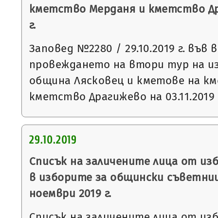
кметство Мерданя и кметство Дра
г.
Заповед №2280 / 29.10.2019 г. във 
провеждането на втори тур на и
община Лясковец и кметове на к
кметство Драгижево на 03.11.2019 
29.10.2019
Списък на заличените лица от из
в изборите за общински съветниц
ноември 2019 г.
Списък на заличените лица от из