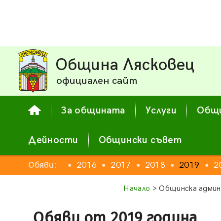
Община Лясковец
официален сайт
За общината
Услуги
Общи
Дейности
Общински съвет
2014
Обяви:
2015
2016
2017
2018
2019
2
●
●
●
●
●
●
●
Начало
> Общинска админ
Обяви от 2019 година