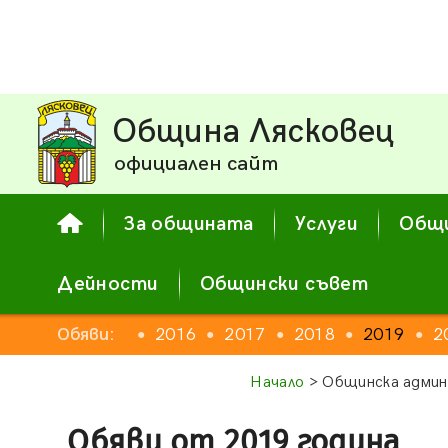
Община Лясковец
официален сайт
За общината
Услуги
Общи
Дейности
Общински съвет
2014
Обяви:
2015
2016
2017
2018
2019
2
●
●
●
●
●
●
●
Начало
> Общинска админ
Обяви от 2019 година