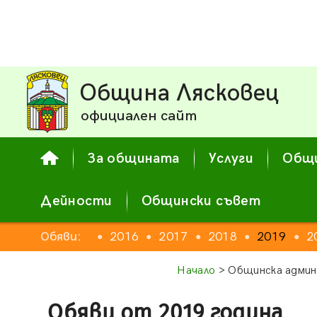
Община Лясковец
официален сайт
За общината
Услуги
Общи
Дейности
Общински съвет
2014
Обяви:
2015
2016
2017
2018
2019
2
●
●
●
●
●
●
●
Начало
> Общинска админ
Обяви от 2019 година