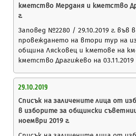
кметство Мерданя и кметство Дра
г.
Заповед №2280 / 29.10.2019 г. във 
провеждането на втори тур на и
община Лясковец и кметове на к
кметство Драгижево на 03.11.2019 
29.10.2019
Списък на заличените лица от из
в изборите за общински съветниц
ноември 2019 г.
Списък на заличените лица от из