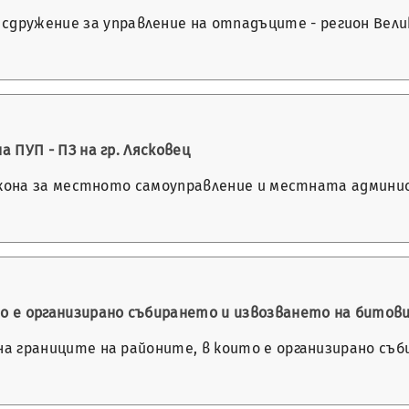
дружение за управление на отпадъците - регион Велико 
на ПУП - ПЗ на гр. Лясковец
от Закона за местното самоуправление и местната админи
то е организирано събирането и извозването на битови
не на границите на районите, в които е организирано с
…