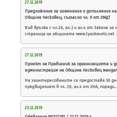
27.12.2019
Предложение за изменение и допълнение н
Община Лясковец, съгласно чл. 9 от ЗМДТ
Във връзка с чл.26, ал.3 и ал.4 от Закона
страница на общината-www.lyaskovets.net 
27.12.2019
Проект на Правилник за организацията и 
администрация на Община Лясковец мандат 
На заинтересованите се предоставя 30 днев
предвиденият в чл. 26, ал.4 от ЗНА, поради
23.12.2019
Обявление №3112#1 / 12.12.2019 г.