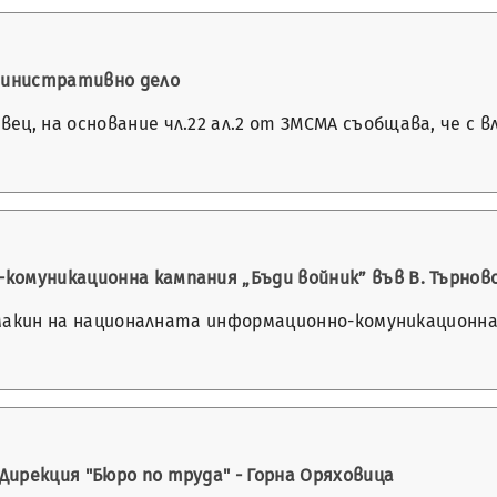
дминистративно дело
, на основание чл.22 ал.2 от ЗМСМА съобщава, че с вляз
комуникационна кампания „Бъди войник” във В. Търнов
домакин на националната информационно-комуникационна
ирекция "Бюро по труда" - Горна Оряховица