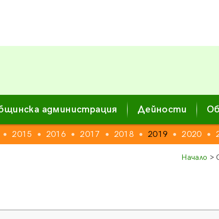
бщинска администрация
Дейности
Об
2015
2016
2017
2018
2019
2020
●
●
●
●
●
●
●
Начало
> 