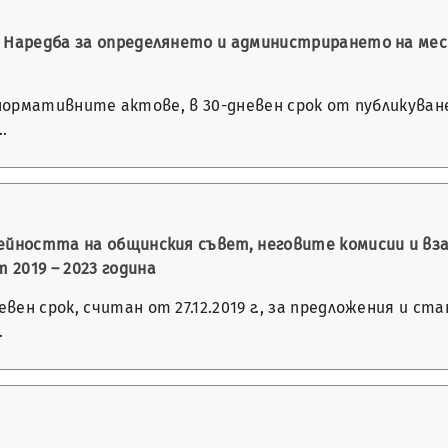
а Наредба за определянето и администрирането на ме
 за нормативните актове, в 30-дневен срок от публику
…
дейността на общинския съвет, неговите комисии и в
2019 – 2023 година
ен срок, считан от 27.12.2019 г., за предложения и с
…