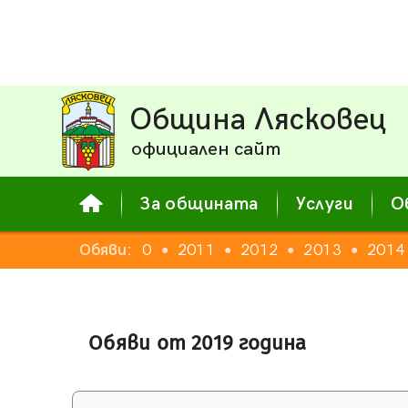
Община Лясковец
официален сайт
За общината
Услуги
О
Обяви:
2010
2011
2012
2013
2014
●
●
●
●
Обяви от 2019 година