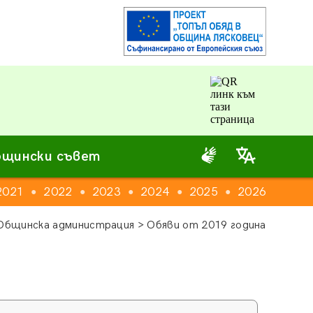
щински съвет
2021
2022
2023
2024
2025
2026
●
●
●
●
●
Общинска администрация > Обяви от 2019 година