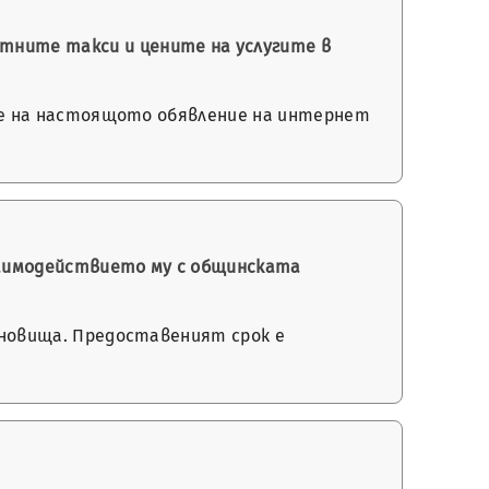
стните такси и цените на услугите в
ване на настоящото обявление на интернет
заимодействието му с общинската
тановища. Предоставеният срок е