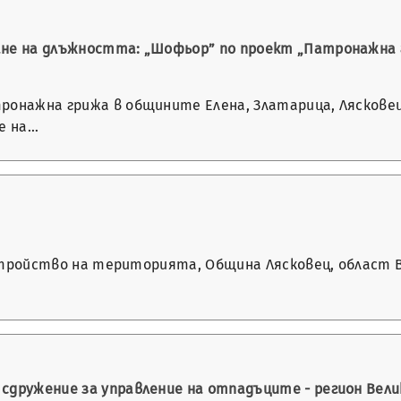
ане на длъжността: „Шофьор” по проект „Патронажна 
тронажна грижа в общините Елена, Златарица, Ляскове
е на…
а устройство на територията, Община Лясковец, област
сдружение за управление на отпадъците - регион Вели