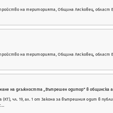
а устройство на територията, Община Лясковец, област
а устройство на територията, Община Лясковец, област
аемане на длъжността „Вътрешен одитор” в oбщинска 
а (КТ), чл. 19, ал. 1 от Закона за вътрешния одит в пуб
с…