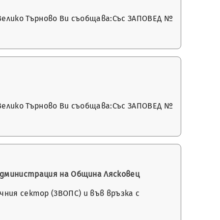
 Велико Търново Ви съобщава:Със ЗАПОВЕД №
 Велико Търново Ви съобщава:Със ЗАПОВЕД №
администрация на Община Лясковец
личния сектор (ЗВОПС) и във връзка с