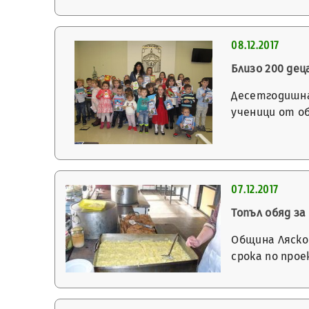
08.12.2017
Близо 200 дец
Десетгодишна
ученици от о
07.12.2017
Топъл обяд з
Община Лясков
срока по про