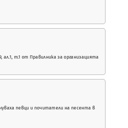
 ал.1, т.1 от Правилника за организацията
нуваха певци и почитатели на песента в