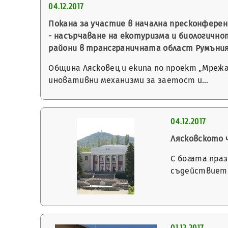
04.12.2017
Покана за участие в начална пресконфере
- насърчаване на екотуризма и биологичн
райони в трансграничната област Румъния
Община Лясковец и екипа по проект „Мрежа
иновативни механизми за заетост и…
04.12.2017
Лясковското 
С богата пра
съдействието
01.12.2017