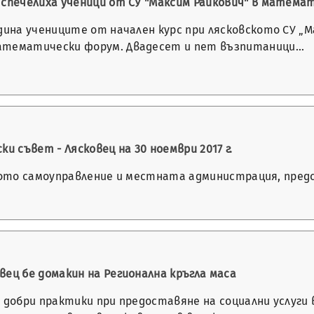
 спечелиха ученици от СУ "Максим Райкович" в матема
дина учениците от начален курс при лясковското СУ „М
атематически форум. Двадесет и пет възпитаници…
и съвет - Лясковец на 30 ноември 2017 г.
тното самоуправление и местната администрация, пре
ец бе домакин на Регионална кръгла маса
а добри практики при предоставяне на социални услуги