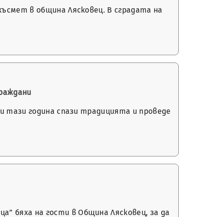
късмет в община Лясковец. В сградата на
граждани
ц и тази година спази традицията и проведе
” бяха на гости в Община Лясковец, за да