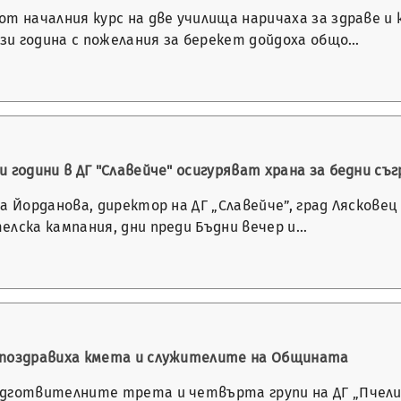
т началния курс на две училища наричаха за здраве и 
и година с пожелания за берекет дойдоха общо…
 години в ДГ "Славейче" осигуряват храна за бедни съ
а Йорданова, директор на ДГ „Славейче”, град Ляскове
елска кампания, дни преди Бъдни вечер и…
поздравиха кмета и служителите на Общината
дготвителните трета и четвърта групи на ДГ „Пчелица