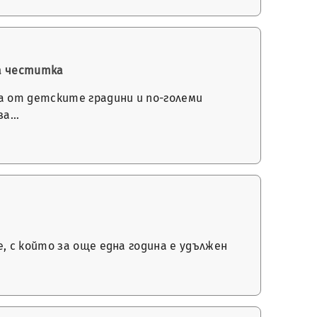
на честитка
а от детските градини и по-големи
за…
, с който за още една година е удължен