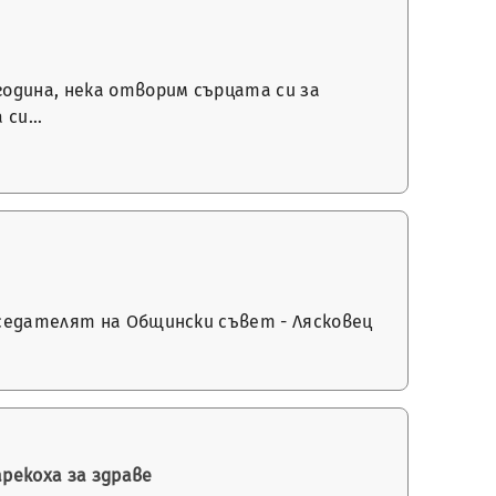
одина, нека отворим сърцата си за
а си…
дседателят на Общински съвет - Лясковец
рекоха за здраве