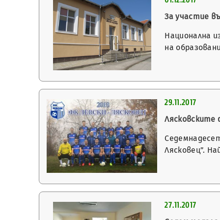
За участие в
Национална и
на образован
29.11.2017
Лясковските 
Седемнадесет
Лясковец”. Н
27.11.2017