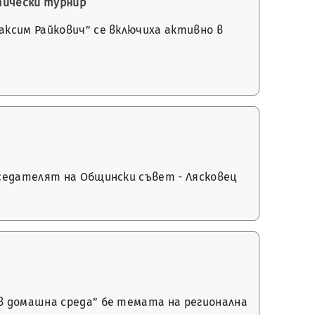
тически турнир
аксим Райкович” се включиха активно в
дседателят на Общински съвет - Лясковец
 в домашна среда” бе темата на регионална