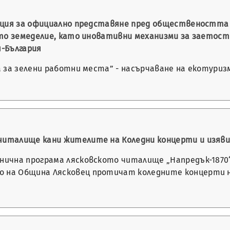
нция за официално представяне пред обществеността
ото земеделие, като иновативни механизми за заетост
-България
 за зелени работни места” - насърчаване на екотуриз
читалище кани жителите на Коледни концерти и изяв
знична програма лясковското читалище „Напредък-1870
 на Община Лясковец протичат коледните концерти 