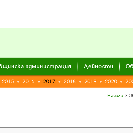
бщинска администрация
Дейности
Об
2015
2016
2017
2018
2019
2020
20
●
●
●
●
●
●
Начало
> О