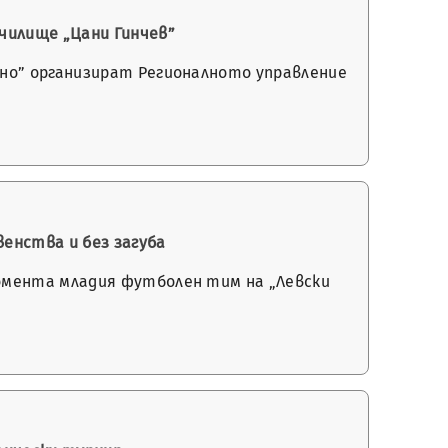
чилище „Цани Гинчев”
но” организират Регионалното управление
енства и без загуба
омента младия футболен тим на „Левски
…