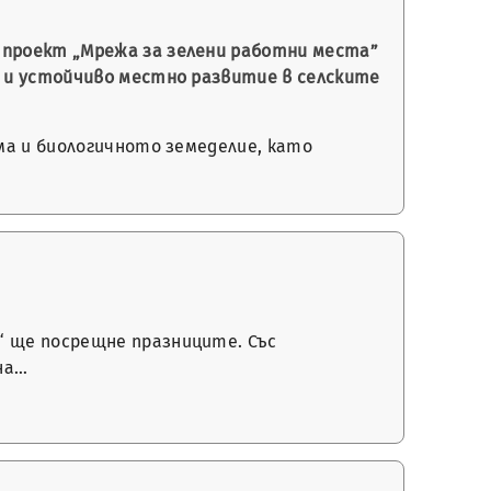
 проект „Мрежа за зелени работни места”
 и устойчиво местно развитие в селските
ма и биологичното земеделие, като
и
“ ще посрещне празниците. Със
на…