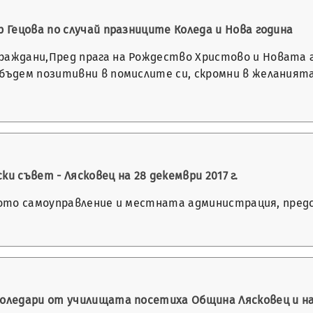
р Гецова по случай празниците Коледа и Нова година
раждани,Пред прага на Рождество Христово и Новата г
 бъдем позитивни в помислите си, скромни в желаният
и съвет - Лясковец на 28 декември 2017 г.
тното самоуправление и местната администрация, пре
коледари от училищата посетиха Община Лясковец и на