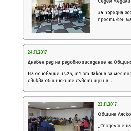
Седем медала
За поредна го
престижен м
24.11.2017
Дневен ред на редовно заседание на Общинск
На основание чл.25, т.1 от Закона за мес
свиква общинските съветници на…
23.11.2017
Община Лясков
„Споделяне н