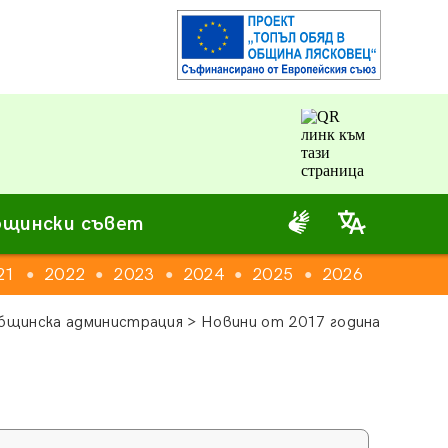
щински съвет
21
2022
2023
2024
2025
2026
●
●
●
●
●
бщинска администрация > Новини от 2017 година