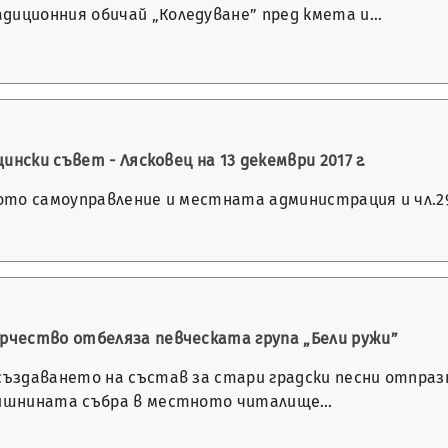
диционния обичай „Коледуване” пред кмета и…
нски съвет - Лясковец на 13 декември 2017 г.
ното самоуправление и местната администрация и чл.29,
орчество отбеляза певческата група „Бели ружи”
 създаването на състав за стари градски песни отпраз
дишнината събра в местното читалище…