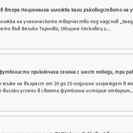
ъв втора Национална изложба кани ръководството на у
зложба на ученическото творчество под надслов „Заед
ието във Велико Търново, Община Лясковец и…
футболисти приключиха сезона с шест победи, три рав
 мъже на възраст от 20 до 25-годишни изграждат в м
ай-високи успехи в своята футболна история отборът