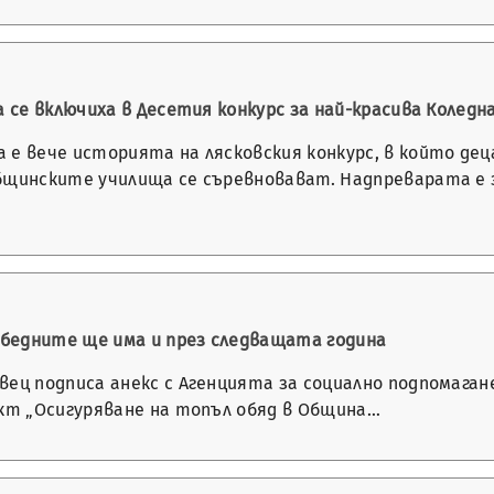
а се включиха в Десетия конкурс за най-красива Колед
 е вече историята на лясковския конкурс, в който дец
бщинските училища се съревновават. Надпреварата е 
а бедните ще има и през следващата година
ец подписа анекс с Агенцията за социално подпомагане
ект „Осигуряване на топъл обяд в Община…