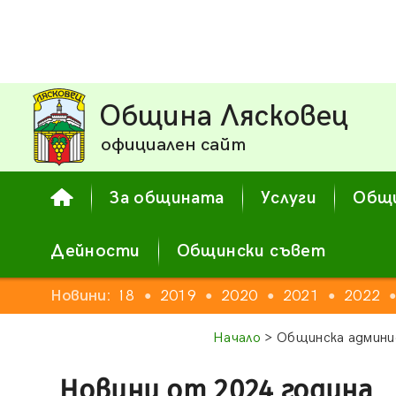
Община Лясковец
официален сайт
За общината
Услуги
Общи
Дейности
Общински съвет
16
2017
Новини:
2018
2019
2020
2021
2022
●
●
●
●
●
●
Начало
> Общинска админи
Новини от 2024 година