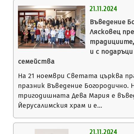
21.11.2024
Въведение Б
Лясковец пре
традициите,
и с подаръци
семейства
На 21 ноември Светата църква пр
празник Въведение Богородично. Н
тригодишната Дева Мария е въве
Йерусалимския храм и е…
21.11.2024