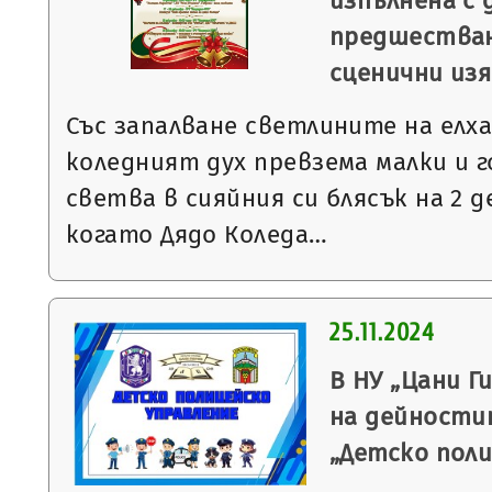
изпълнена с 
предшестван
сценични из
Със запалване светлините на елха
коледният дух превзема малки и г
светва в сияйния си блясък на 2 де
когато Дядо Коледа…
25.11.2024
В НУ „Цани 
на дейности
„Детско поли