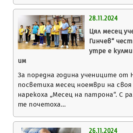
28.11.2024
Цял месец у
Гинчев“ чес
утре е кулм
им
За поредна година учениците от Н
посветиха месец ноември на своя
нарекоха „Месец на патрона“. С р
те почетоха…
26.11.2024