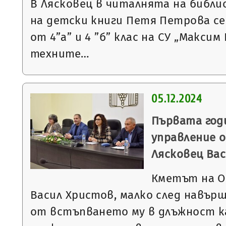
В Лясковец в читалнята на библ
на детски книги Петя Петрова се
от 4”а” и 4 ”б” клас на СУ „Максим
техните…
05.12.2024
Първата год
управление 
Лясковец Ва
Кметът на О
Васил Христов, малко след навърш
от встъпването му в длъжност к