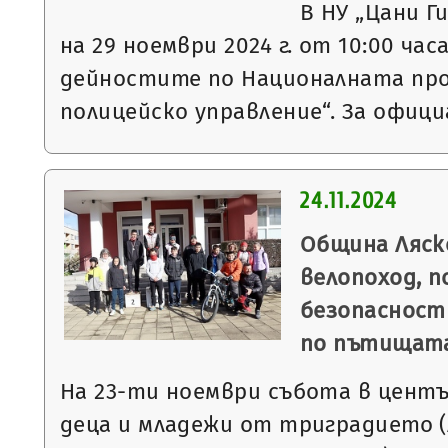
В НУ „Цани Г
на 29 ноември 2024 г. от 10:00 ч
дейностите по Националната про
полицейско управление“. За офиц
24.11.2024
Община Ляск
велопоход, п
безопасност
по пътищат
На 23-ти ноември събота в центъ
деца и младежи от триградието (