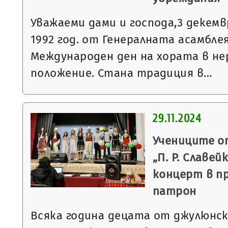
Уважаеми дами и господа,3 декемв
1992 год. от Генералната асамбле
Международен ден на хората в н
положение. Стана традиция в…
29.11.2024
Учениците о
„П. Р. Славе
концерт в пр
патрон
Всяка година децата от джулюнс