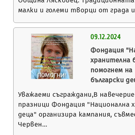
Община Лясковец. Традиционната 
малки и големи творци от града 
09.12.2024
Фондация "Н
хранителна б
помогнем на
български де
Уважаеми съграждани,В навечери
празници Фондация "Национална х
деца" организира кампания, съвме
Червен…