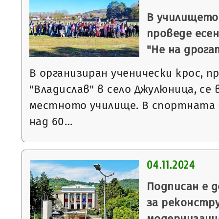
В училището
проведе есен
"Не на дрога
В организиран ученически крос, п
"Владислав" в село Джулюница, се
местното училище. В спортната и
над 60…
04.11.2024
Подписан е 
за реконстр
модернизаци