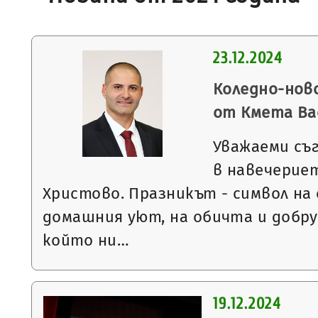
23.12.2024
Коледно-нов
от Кмета Ва
Уважаеми съ
в навечерие
Христово. Празникът - символ на
домашния уют, на обичта и добру
който ни…
19.12.2024