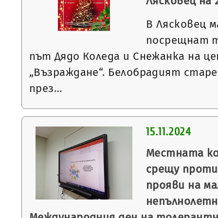
Лясковец на 
В Лясковец м
посрещнат т
път Дядо Коледа и Снежанка на ц
„Възраждане“. Белобрадият старе
през…
15.11.2024
Местната ко
срещу прот
прояви на м
непълнолетн
Международния ден на толерант