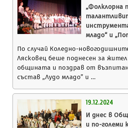
„Фолклорна 
талантливит
инструмента
младо“ и „П
По случай Коледно-новогодишнит
Лясковец беше поднесен за жител
общината и поздрав от възпитан
състав „Лудо младо” и …
19.12.2024
И днес в Общ
и по-големи 