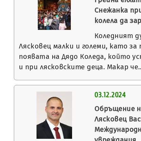
Снежанка пр
колела да з
Коледният ду
Лясковец малки и големи, като за
появата на Дядо Коледа, който ус
и при лясковските деца. Макар че
03.12.2024
Обръщение н
Лясковец Вас
Международн
увреждания