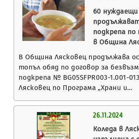
60 нуждаещи
продължават
подкрепа по 
в Община Ля
В Община Лясковец продължава о
топъл обяд по договор за безвъз
подкрепа № BG05SFPR003-1.001-01
Лясковец по Програма „Храни и…
26.11.2024
Коледа в Ляс