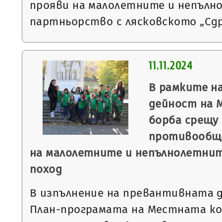
прояви на малолетните и непълн
партньорство с лясковското „Сд
11.11.2024
В рамките н
дейност на 
борба срещу
противообщ
на малолетните и непълнолетнит
поход
В изпълнение на превантивната д
План-програмата на Местната ко