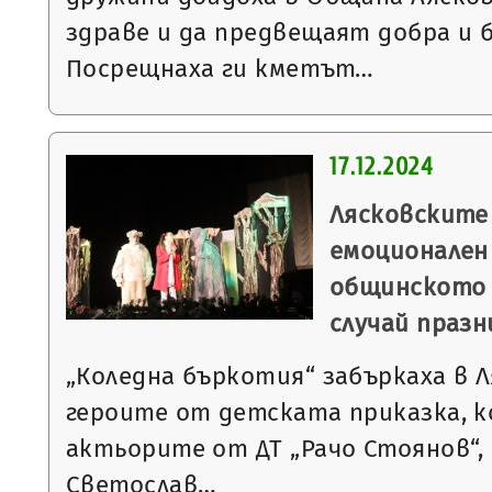
здраве и да предвещаят добра и б
Посрещнаха ги кметът…
17.12.2024
Лясковските
емоционален
общинското 
случай праз
„Коледна бъркотия“ забъркаха в 
героите от детската приказка, 
актьорите от ДТ „Рачо Стоянов“,
Светослав…