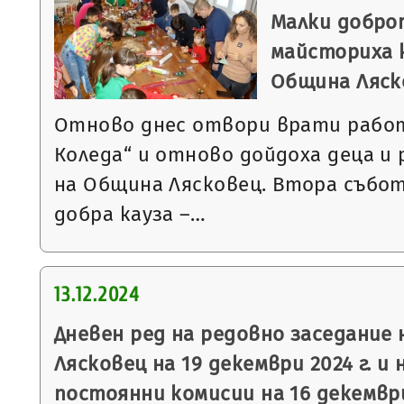
Малки добро
майсториха к
Община Ляск
Отново днес отвори врати рабо
Коледа“ и отново дойдоха деца и
на Община Лясковец. Втора събот
добра кауза –…
13.12.2024
Дневен ред на редовно заседание
Лясковец на 19 декември 2024 г. и 
постоянни комисии на 16 декември