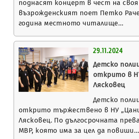
поднасят концерт в чест на своя
възрожденският поет Петко Раче
година местното читалище…
29.11.2024
Детско полиц
открито в НУ
Лясковец
Детско полиц
открито тържествено в НУ „Цани 
Лясковец. По дългосрочната прев
МВР, която има за цел да повиши