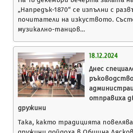
„Напредък-1870“ се изпълни с раз
почитатели на изкуството. Съст
музикално-танцов…
18.12.2024
Днес специал
ръководство
администрац
отправиха д
дружини
Така, както традицията повелява
дружини дойдоха в Община Ляскове