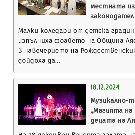
местната из
законодател
Малки коледари от детска градин
изпълниха фоайето на Община Ляс
в навечерието на Рождественски
дойдоха да…
18.12.2024
Музикално-т
„Магията на
децата на Л
На 18 декември вечерта залата н