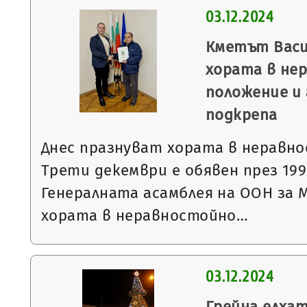
03.12.2024
Кметът Васи
хората в не
положение и 
подкрепа
Днес празнуват хората в неравно
Трети декември е обявен през 199
Генералната асамблея на ООН за 
хората в неравностойно…
03.12.2024
Грейна елхат