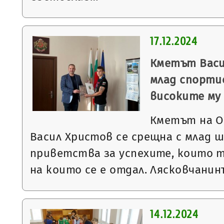
17.12.2024
Кметът Васи
млад спорти
високите му
Кметът на О
Васил Христов се срещна с млад ш
приветства за успехите, които 
на които се е отдал. Лясковчани
14.12.2024