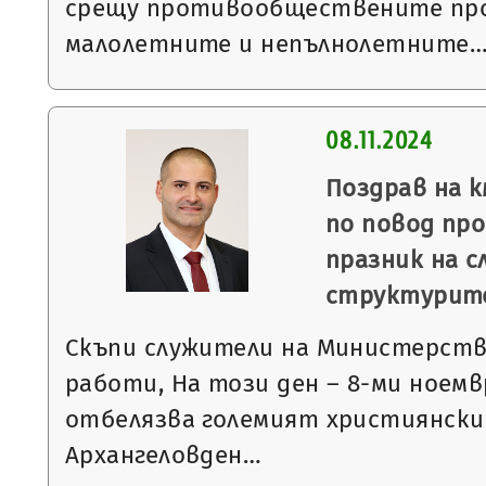
срещу противообществените про
малолетните и непълнолетните
08.11.2024
Поздрав на 
по повод пр
празник на 
структурит
Скъпи служители на Министерст
работи, На този ден – 8-ми ноем
отбелязва големият християнски
Архангеловден…