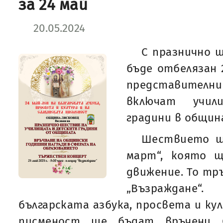
за 24 май
20.05.2024
С празнично 
бъде отбелязан 2
представите
включат учи
градини в общин
Шествието щ
март“, която щ
движение. То тръ
„Възраждане
българската азбука, просвета и ку
писменост ще бъдат връчени 