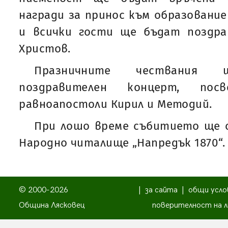
награди за принос към образование
и всички гости ще бъдат поздр
Христов.
Празничните чествания
поздравителен концерт, по
равноапостоли Кирил и Методий.
При лошо време събитието ще с
Народно читалище „Напредък 1870“.
© 2000-2026
|
за сайта
|
общи усло
Община Лясковец
поверителност на л