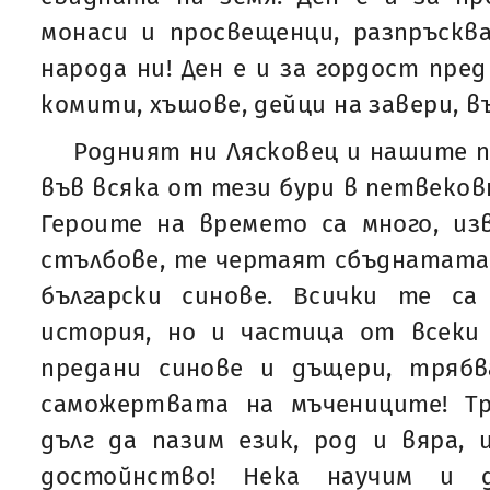
монаси и просвещенци, разпръскв
народа ни! Ден е и за гордост пред
комити, хъшове, дейци на завери, в
Родният ни Лясковец и нашите п
във всяка от тези бури в петвеков
Героите на времето са много, из
стълбове, те чертаят сбъднатата
български синове. Всички те с
история, но и частица от всеки
предани синове и дъщери, тряб
саможертвата на мъчениците! Т
дълг да пазим език, род и вяра,
достойнство! Нека научим и