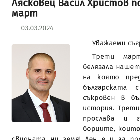
Лясковец Васил Христов п
март
03.03.2024
Уважаеми съг
Трети мар
белязала нашет
на която пред
българската 
съкровен в бъ
история. Трети
прослава и 
борците, които
свидната ни земя! Ден е и за пр