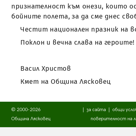
признателност към онези, които о
бойните полета, за да сме днес сво
Честит национален празник на в
Поклон и вечна слава на героите!
Васил Христов
Кмет на Община Лясковец
© 2000-2026
|
за сайта
|
общи усло
Община Лясковец
поверителност на л