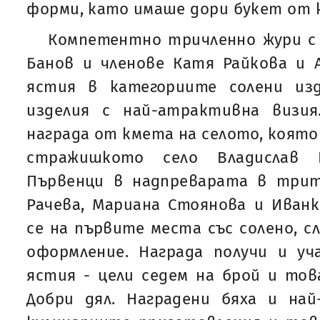
форми, като имаше дори букет от 
Компетентно тричленно жури с 
Банов и членове Катя Райкова и А
ястия в категориите солени изде
изделия с най-атрактивна визи
награда от кмета на селото, която
стражишкото село Владислав Ц
Първенци в надпреварата в трит
Рачева, Мариана Стоянова и Иванк
се на първите места със солено, с
оформление. Награда получи и уч
ястия - цели седем на брой и то
Добри дял. Наградени бяха и на