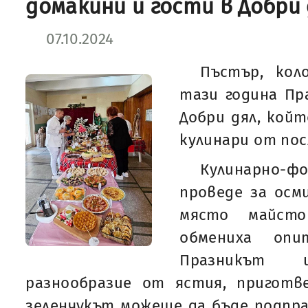
домакини и гости в Добри 
07.10.2024
Пъстър, кол
тази година Пр
Добри дял, койт
кулинари от пос
Кулинарно-ф
проведе за осм
място майсто
обмениха опи
Празникът 
разнообразие от ястия, пригот
зеленчукът можеше да бъде подправ