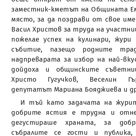
заместник-кметът на Общината Ем
място, за да поздрави от свое им
Васил Христов за труда на участни
пожелае успех на кулинари, жури
събитие, пазещо родните трад
надпреварата за избор на най-вк
дойдоха и общинските съветни
Христо Гугучков, Веселин Гъ
депутатът Мариана Бояджиева и др
И тъй като задачата на журит
добрите ястия е трудна и отне
дегустираше храната, за доб
събралите се гости и публика