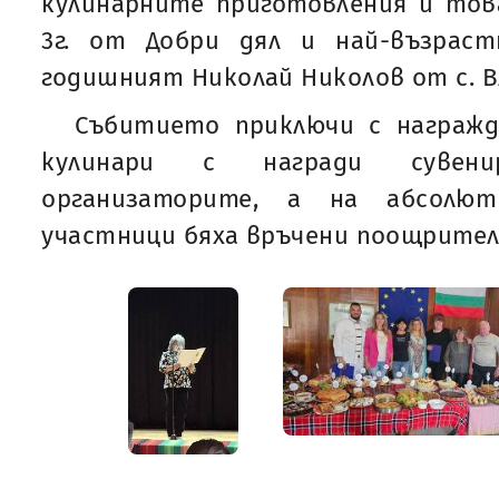
кулинарните приготовления и тов
3г. от Добри дял и най-възрас
годишният Николай Николов от с. В
Събитието приключи с награжд
кулинари с награди сувени
организаторите, а на абсолют
участници бяха връчени поощрител