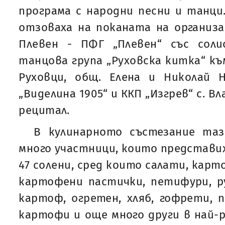
програма с народни песни и танци.
отзоваха на поканата на организ
Плевен - ПФГ „Плевен“ със соли
танцова група „Руховска китка“ към
Руховци, общ. Елена и Николай
„Виделина 1905“ и ККП „Изгрев“ с. В
рецитал.
В кулинарното състезание таз
много участници, които представиха
47 солени, сред които салати, кар
картофени пастички, петифури, р
картоф, огретен, хляб, гофрети, п
картофи и още много други в най-р