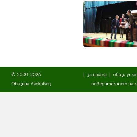
© 2000-2026
|
за сайта
|
общи усло
Община Лясковец
поверителност на л