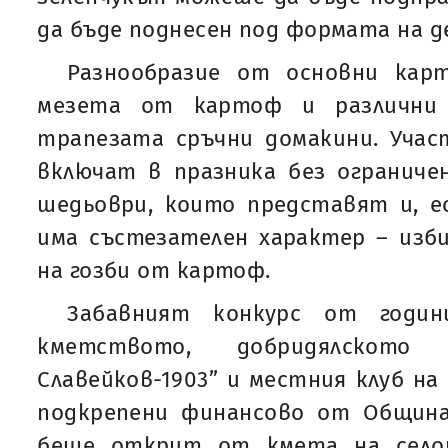
да бъде поднесен под формата на д
Разнообразие от основни карт
мезета от картоф и различни 
трапезата сръчни домакини. Учас
включат в празника без ограниче
шедьоври, които представят и, 
има състезателен характер – изб
на гозби от картоф.
Забавният конкурс от годин
кметството, добридялското
Славейков-1903” и местния клуб на 
подкрепени финансово от Община
беше открит от кмета на село