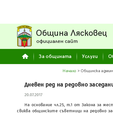
Община Лясковец
официален сайт
За общината
Услуги
О
Начало
> Общинска админ
Дневен ред на редовно заседани
20.07.2017
На основание чл.25, т.1 от Закона за м
свиква общинските съветници на редовно засе