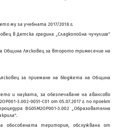
то му за учебната 2017/2018 г.
овец в Детска градина „Сладкопойна чучулига”
на Община Лясковец за второто тримесечие на
 Лясковец за приемане на бюджета на Община
ето и науката, за обезпечаване на авансово
001-3.002-0051-C01 от 05.07.2017 г. по проект
оцедура BG05М2OP001-3.002 „Образователна
крила”.
на обособената територия, обслужвана от