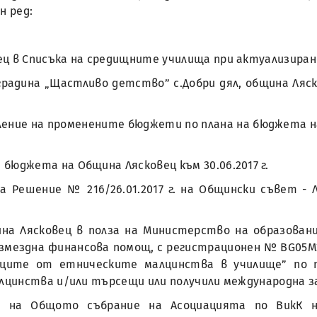
н ред:
ц в Списъка на средищните училища при актуализиране
градина „Щастливо детство” с.Добри дял, община Ляск
еление на променените бюджети по плана на бюджета 
бюджета на Община Лясковец към 30.06.2017 г.
на Решение № 216/26.01.2017 г. на Общински съвет -
ина Лясковец в полза на Министерство на образовани
мездна финансова помощ, с регистрационен № BG05М2OP
иците от етническите малцинства в училище” по пр
цинства и/или търсещи или получили международна за
ие на Общото събрание на Асоциацията по ВикК 