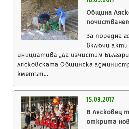
18.09.2017
Община Ляск
почистванет
За поредна г
включи акти
инициатива „Да изчистим Българи
лясковската Общинска администр
кметът…
15.09.2017
В Лясковец 
открита нов