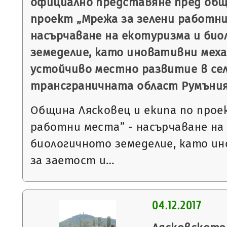
официално представяне пред об
проект „Мрежа за зелени работни
насърчаване на екотуризма и би
земеделие, като иновативни меха
устойчиво местно развитие в се
трансграничната област Румъния
Община Лясковец и екипа по прое
работни места” - насърчаване на
биологичното земеделие, като и
за заетост и…
04.12.2017