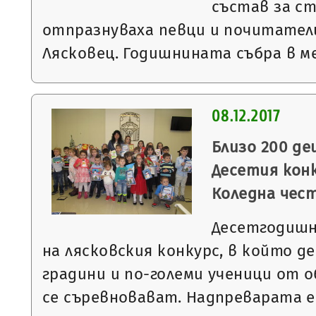
състав за ст
отпразнуваха певци и почитател
Лясковец. Годишнината събра в
08.12.2017
Близо 200 де
Десетия конк
Коледна чес
Десетгодишн
на лясковския конкурс, в който 
градини и по-големи ученици от 
се съревновават. Надпреварата е