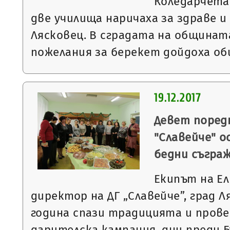
Коледарчета 
две училища наричаха за здраве 
Лясковец. В сградата на общинат
пожелания за берекет дойдоха о
19.12.2017
Девет поредн
"Славейче" о
бедни съгра
Екипът на Ел
директор на ДГ „Славейче”, град Л
година спази традицията и пров
дарителска кампания, дни преди 