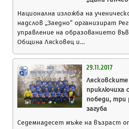
Национална изложба на ученичес
надслов „Заедно” организират Ре
управление на образованието във
Община Лясковец и…
29.11.2017
Лясковскит
приключиха 
победи, три 
загуба
Седемнадесет мъже на възраст от