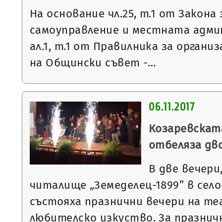
На основание чл.25, т.1 от Закон
самоуправление и местната админ
ал.1, т.1 от Правилника за орган
на Общински съвет -…
06.11.2017
Козаревскат
отбеляза дв
В две вечери,
читалище „Земеделец-1899” в село
състояха празнични вечери на т
любителско изкуство. За празнич