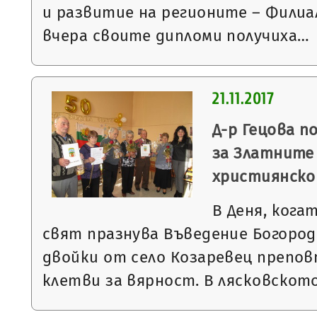
и развитие на регионите – Филиа
вчера своите дипломи получиха…
21.11.2017
Д-р Гецова п
за Златните 
християнско
В Деня, ког
свят празнува Въведение Богород
двойки от село Козаревец препо
клетви за вярност. В лясковскот