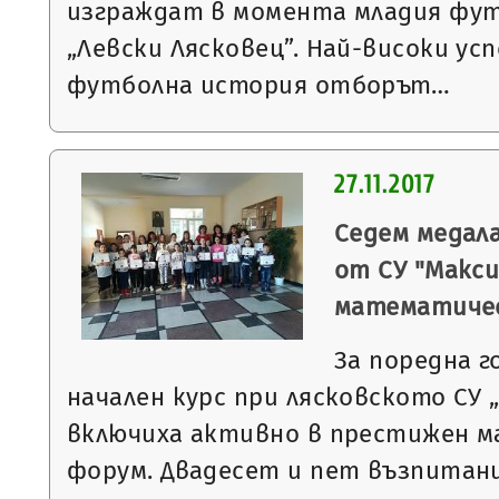
изграждат в момента младия фу
„Левски Лясковец”. Най-високи ус
футболна история отборът…
27.11.2017
Седем медала
от СУ "Макси
математиче
За поредна 
начален курс при лясковското СУ 
включиха активно в престижен 
форум. Двадесет и пет възпитан