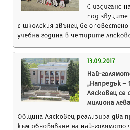
С издигане н
под звуците 
с школския звънец бе оповестено
учебна година в четирите лясковс
13.09.2017
Най-голямот
„Напредък – 
Лясковец се 
милиона лев
Община Лясковец реализира два п
към обновяване на най-голямото