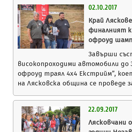
02.10.2017
Край Ляскове
финалният к
офроуд шам
Завърши със
високопроходими автомобили до 
офроуд траял 4х4 Екстрийм”, ко
на Лясковска община се проведе 
22.09.2017
Лясковчани о