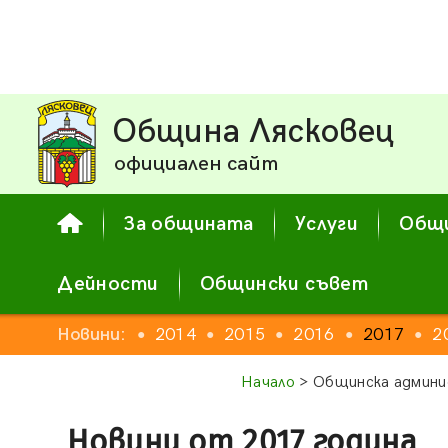
Община Лясковец
официален сайт
За общината
Услуги
Общи
Дейности
Общински съвет
2012
Новини:
2013
2014
2015
2016
2017
2
●
●
●
●
●
●
●
Начало
> Общинска админи
Новини от 2017 година