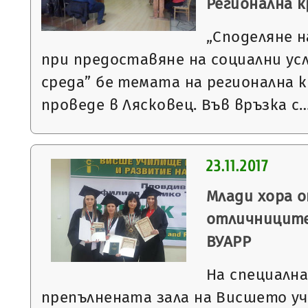
Регионална к
„Споделяне 
при предоставяне на социални ус
среда” бе темата на регионална к
проведе в Лясковец. Във връзка с
23.11.2017
Млади хора о
отличниците
ВУАРР
На специална
препълнената зала на Висшето уч