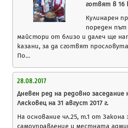
готвят в 16 
Кулинарен пр
пореден път 
майстори от близо и далеч ще н
казани, за да сготвят прословут
По…
28.08.2017
Дневен ред на редовно заседание
Лясковец на 31 август 2017 г.
На основание чл.25, т.1 от Закон
самоуправление и местната адми