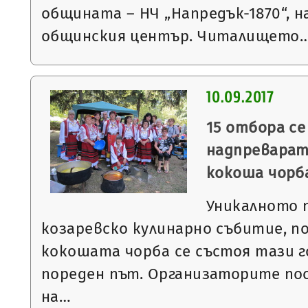
общината – НЧ „Напредък-1870“, н
общинския център. Читалището
10.09.2017
15 отбора се
надпреварат
кокоша чорб
Уникалното п
козаревско кулинарно събитие, п
кокошата чорба се състоя тази г
пореден път. Организаторите по
на…