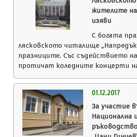
Лясковското
жителите на
изяви
С богата пр
лясковското читалище „Напредък
празниците. Със съдействието н
протичат коледните концерти н
01.12.2017
За участие 
Национална 
ръководство
„Цани Гинчев