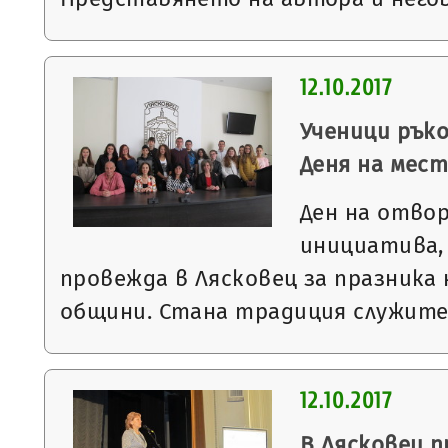
12.10.2017
Ученици рък
Деня на мес
Ден на отво
инициатива,
провежда в Лясковец за празника 
общини. Стана традиция служит
12.10.2017
В Лясковец 