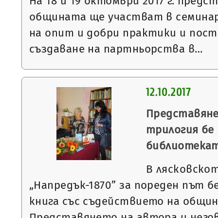
На 18 и 19 октомври 2017 г. предс
общината ще участват в семинар
на опит и добри практики и пост
създаване на партньорства в…
12.10.2017
Представяне
трилогия бе
библиотека
В лясковско
„Напредък-1870” за пореден път б
книга със съдействието на общин
Представянето на автора и него