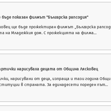
е бъде показан филмът "Българска рапсодия"
ковец ще бъде прожектиран филмът „Българска рапсодия
ата на Младежкия дом. С прожекцията на филма…
картички нарисуваха децата от Община Лясковец
чки, нарисувани от деца, изпраща и тази година Общи
ституции в страната. За единадесети пореден път…