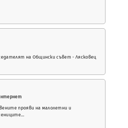
дседателят на Общински съвет - Лясковец
 интернет
вените прояви на малолетни и
учениците…