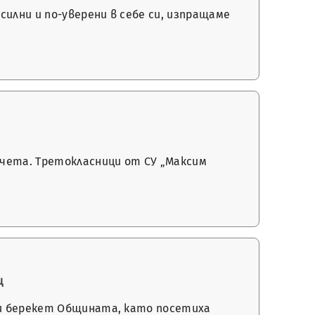
илни и по-уверени в себе си, изпращаме
рчета. Третокласници от СУ „Максим
ц
е и берекет Общината, като посетиха