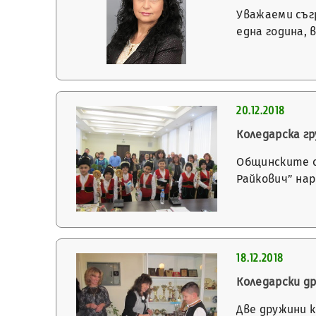
Уважаеми съгр
една година, 
20.12.2018
Коледарска г
Общинските с
Райкович” на
18.12.2018
Коледарски д
Две дружини 