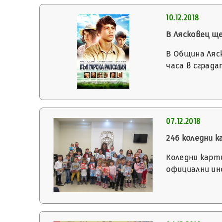
10.12.2018
В Лясковец щ
В Община Ляс
часа в сград
07.12.2018
246 коледни 
Коледни карти
официални ин