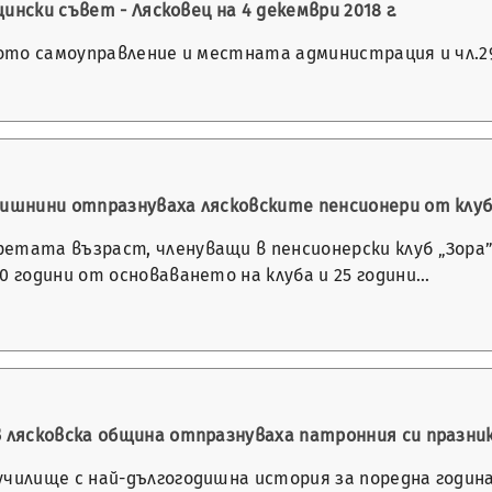
ински съвет - Лясковец на 4 декември 2018 г.
ното самоуправление и местната администрация и чл.29,
дишнини отпразнуваха лясковските пенсионери от клуб
етата възраст, членуващи в пенсионерски клуб „Зора”
0 години от основаването на клуба и 25 години…
в лясковска община отпразнуваха патронния си празни
училище с най-дългогодишна история за поредна година