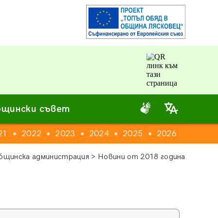
щински съвет
21
2022
2023
2024
2025
2026
●
●
●
●
●
бщинска администрация > Новини от 2018 година