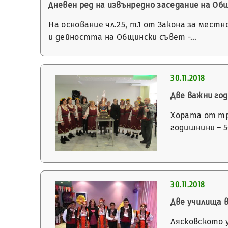
Дневен ред на извънредно заседание на Общ
На основание чл.25, т.1 от Закона за мест
и дейността на Общински съвет -…
30.11.2018
Две важни го
Хората от тр
годишнини – 5
30.11.2018
Две училища 
Лясковското 