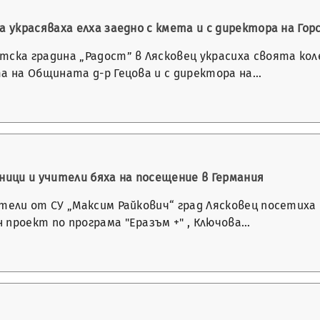
а украсяваха елха заедно с кмета и с директора на Г
тска градина „Радост” в Лясковец украсиха своята кол
та на Общината д-р Гецова и с директора на…
ници и учители бяха на посещение в Германия
тели от СУ „Максим Райкович“ град Лясковец посетиха
 проект по програма "Еразъм +" , Ключова…