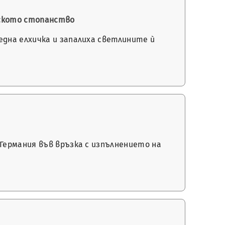
орското стопанство
една елхичка и запалиха светлините ѝ
 Германия във връзка с изпълнението на