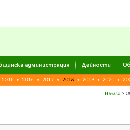
бщинска администрация
Дейности
Об
2015
2016
2017
2018
2019
2020
20
●
●
●
●
●
●
Начало
> О