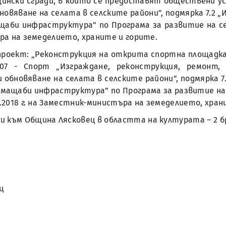
ински сгради, в които се предоставят обществени ус
бновяване на селата в селските райони”, подмярка 7.2
аби инфраструктура” по Програма за развитие на селс
ъра на земеделието, храните и горите.
роект: „Реконструкция на открита спортна площадка в
7 - Спорт „Изграждане, реконструкция, ремонт,
и обновяване на селата в селските райони”, подмярка
мащаби инфраструктура” по Програма за развитие на с
3.2018 г. на Заместник-министъра на земеделието, хран
уги към Община Лясковец в областта на културата – 2 
ц