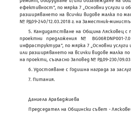
ремонт, оборудване и/или обзавеждане на общ
ефективност”, по мярка 7 „Основни услуги и о
разширяването на всички видове малка по мащ
№ РД09-240/12.03.2018 г. на Заместник-минист
5. Кандидатстване на Община Лясковец с п
проектни предложения № BG06RDNP001-7.00
инфраструктура”, по мярка 7 „Основни услуги 
или разширяването на всички видове малка по 
на проекти, съгласно Заповед № РД09-230/09.0
6. Удостояване с Годишна награда за засл
7. Питания.
Даниела Арабаджиева
Председател на Общински съвет - Ляскове