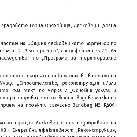
градовете Горна Оряховица, Лясковец и Долна
о участие на Община Лясковец като партньор по
а ос 2 „Зелен регион”, специфична цел 2.1 „Да
наследство” по „Програма за териториално
тротоари и съоръжения към тях в квартали на
Улици „Строителство, реконструкция и/или
е към тях”, по мярка 7 „Основни услуги и
 или разширяването на всички видове малка по
 прием на проекти съгласно Заповед № РД09-
министрация Лясковец с цел подобряване на
008 – Енергийна ефективност „Реконструкция,