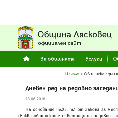
Община Лясковец
официален сайт
За общината
Услуги
О
Начало
> Общинска админ
Дневен ред на редовно заседани
18.06.2018
На основание чл.25, т.1 от Закона за м
свиква общинските съветници на редовно засе