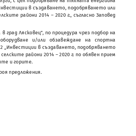
луги, с цел подобряване на тяхната енергийна
 „Инвестиции в създаването, подобряването или
ките райони 2014 – 2020 г., съгласно Заповед
 град Лясковец”, по процедура чрез подбор на
 оборудване и/или обзавеждане на спортна
 7.2 „Инвестиции в създаването, подобряването
елските райони 2014 – 2020 г. по обявен прием
ите и горите.
броя предложения.