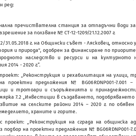
н ред:
онална пречиствателна станция за отпадъчни води за 
азрешение за ползване № СТ-12-1209/21.12.2007 г.
2/31.05.2018 г. на Общински съвет - Лясковец, относн
ория и природа”, одобрен за финансиране по приоритетн
иродното наследство и ресурси и на културното 
 2014 - 2020 г.“.
 проект: „Реконструкция и рехабилитация на улици, 
р на проектни предложения № BG06RDNP001-7.001 – 
ици и тротоари и съоръженията и принадлежностит
дмярка 7.2 „Инвестиции в създаването, подобряването
витие на селските райони 2014 – 2020 г. по обявен
земеделието, храните и горите.
с проект: „Реконструкция на сграда на общинска ад
з подбор на проектни предложения № BG06RDNP001-7.