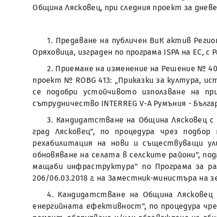
Община Лясковец, при следния проект за дневе
1. Предаване на публичен ВиК актив Реги
Оряховица, изграден по програма ISPA на ЕС, с Р
2. Приемане на изменение на Решение № 40
проект № ROBG 413: „Приказки за култура, ист
се подобри устойчивото използване на пр
сътрудничество INTERREG V-А Румъния - България
3. Кандидатстване на Община Лясковец с
град Лясковец”, по процедура чрез подбо
рехабилитация на нови и съществуващи ул
обновяване на селата в селските райони”, по
мащаби инфраструктура” по Програма за раз
206/06.03.2018 г. на Заместник-министъра на 
4. Кандидатстване на Община Лясковец 
енергийната ефективност”, по процедура чре