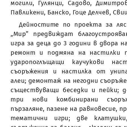
могили, Гулянци, Садово, Димитров
Павликени, Банско, Гоце Делчев, Сви
Дейностите по проекта за ляс
„Мир” предвиждат благоустрояв
игра за деца до 3 години в двора н
ремонт и подмяна на настилки 
ударопоглъщащи каучукови нас
съоръжения и настилка от унип
алеи; демонтаж на негодни съоръже
съществуващи беседки и пейки; 
три нови комбинирани съоръ
пързаляне, пазене на равновесие, п
тематични игри; две клатушки