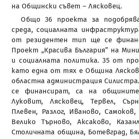
на Общински съвет – Лясковец.
Общо 36 проекта за подобряв
среда, социалната инфраструктур
от резидентен тип ще се финанс
Проект „Красива България” на Ми
и социалната политика. 35 от пр
като една от тях е Община Ляскове
областна администрация Силистра
се финансират, са на общините
Луковит, Лясковец, Тервел, Сърн
Плевен, Разлог, Иваново, Самоков,
Велико Търново, Аксаково, Казанл
Столичната община, Ботевград, Бял