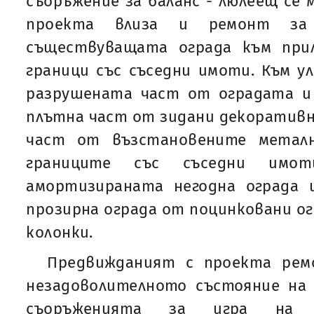
съоръжение за баланс - люлеещ се 
проекта влиза и ремонт за 
съществуващата ограда към при
граници със съседни имоти. Към у
разрушената част от оградата и 
плътна част от зидани декоративн
част от възстановените метал
границите със съседни имо
амортизираната негодна ограда 
прозирна ограда от поцинковани ог
колонки.
Предвижданият с проекта рем
незадоволителното състояние на
съоръженията за игра на