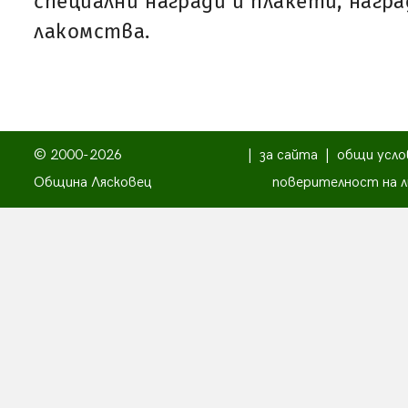
специални награди и плакети, нагр
лакомства.
© 2000-2026
|
за сайта
|
общи усло
Община Лясковец
поверителност на л