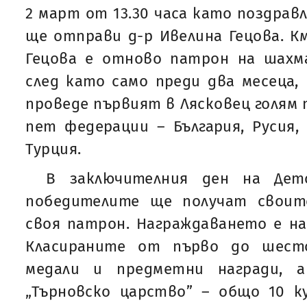
2 март от 13.30 часа като поздрав
ще отправи д-р Ивелина Гецова. К
Гецова е отново патрон на шахм
след като само преди два месеца,
проведе първият в Лясковец голям 
пет федерации – България, Русия,
Турция.
В заключителния ден на Дет
победителите ще получат своит
своя патрон. Награждаването е на 
Класираните от първо до шест
медали и предметни награди, 
„Търновско царство” – общо 10 ку