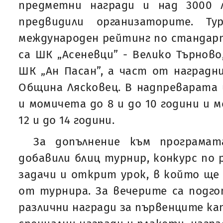
предметни награди и над 3000 
предвидили организаторите. Т
международен рейтинг по стандар
са ШК „Асеневци” - Велико Търново
ШК „Ан Пасан”, а част от наградн
Община Лясковец. В надпреварата
и момичета до 8 и до 10 години и 
12 и до 14 години.
За допълнение към програмат
добавили блиц турнир, конкурс по
задачи и открит урок, в който ще
от турнира. За вечерите са подго
различни награди за първенците ка