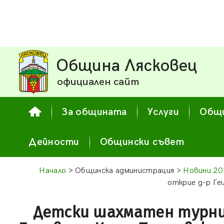
Община Лясковец
официален сайт
За общината
Услуги
Общи
Дейности
Общински съвет
Начало
> Общинска администрация >
Новини 20
открие д-р Ге
Детски шахматен турни