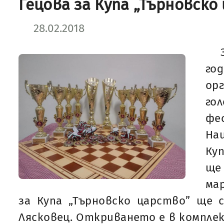
Гецова за Купа „Търновско
28.02.2018
го
ор
г
фе
На
Куп
ще
ма
за Купа „Търновско царство” ще 
Лясковец. Откриването е в комплек