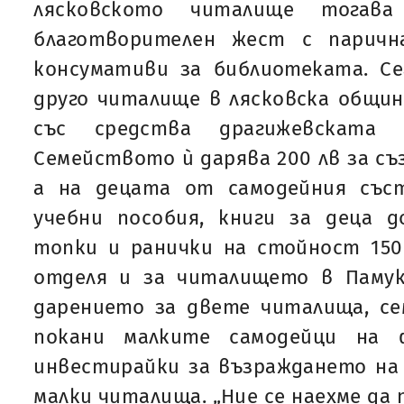
лясковското читалище тогав
благотворителен жест с паричн
консумативи за библиотеката. Се
друго читалище в лясковска общин
със средства драгижевската 
Семейството ѝ дарява 200 лв за съ
а на децата от самодейния със
учебни пособия, книги за деца д
топки и ранички на стойност 150
отделя и за читалището в Памук
дарението за двете читалища, с
покани малките самодейци на 
инвестирайки за възраждането на 
малки читалища. „Ние се наехме да 