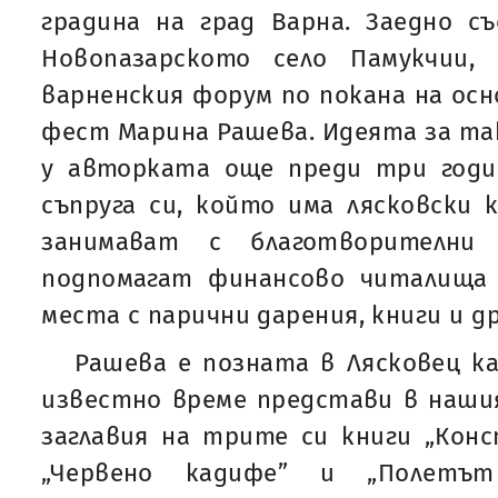
градина на град Варна. Заедно с
Новопазарското село Памукчии,
варненския форум по покана на осн
фест Марина Рашева. Идеята за та
у авторката още преди три годин
съпруга си, който има лясковски 
занимават с благотворителни 
подпомагат финансово читалища
места с парични дарения, книги и д
Рашева е позната в Лясковец к
известно време представи в наши
заглавия на трите си книги „Кон
„Червено кадифе” и „Полетът