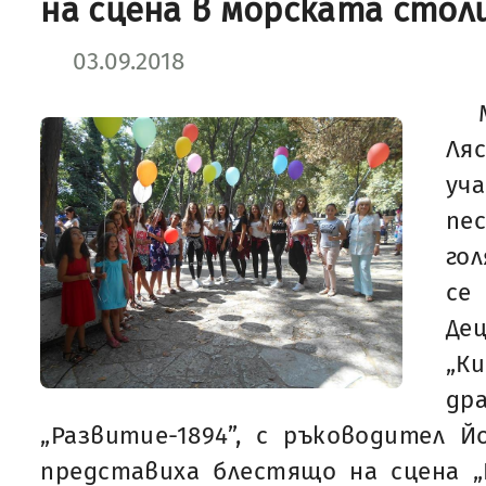
на сцена в морската стол
03.09.2018
Ля
уч
пе
гол
се
Д
„
др
„Развитие-1894”, с ръководител 
представиха блестящо на сцена „