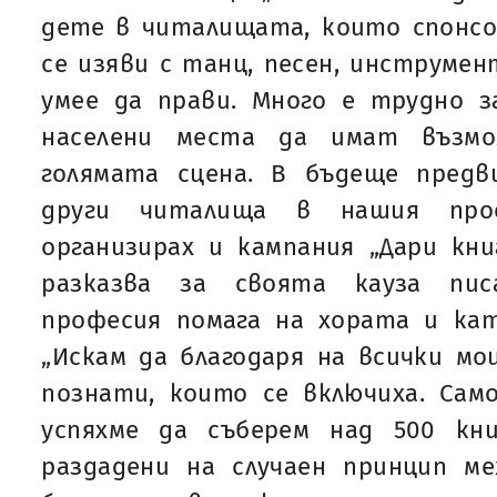
дете в читалищата, които спонсо
се изяви с танц, песен, инструмен
умее да прави. Много е трудно 
населени места да имат възм
голямата сцена. В бъдеще пред
други читалища в нашия про
организирах и кампания „Дари кни
разказва за своята кауза пис
професия помага на хората и кат
„Искам да благодаря на всички м
познати, които се включиха. Сам
успяхме да съберем над 500 кн
раздадени на случаен принцип м