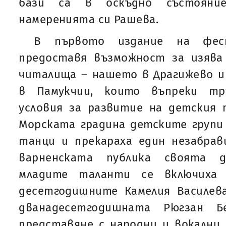
бази са в оскъдно състояни
намеренията си Рашева.
В първото издание на фес
предоставя възможност за изяв
читалища – нашето в Драгижево и
в Памукчии, които въпреки тр
условия за развитие на детския 
Морската градина детските групи 
танци и прекараха един незабрав
варненската публика своята д
младите таланти се включиха 
десетгодишните Камелия Василев
дванадесетгодишната Рюгзан Б
представяне с народни и вокални