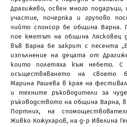
Драгижево, освен много подаръци, 
участие, почерпка и групово пос
чийто спонсор бе община Варна. 
пое кметът на община Лясковец д
във Варна бе закрит с песента „Е
изпълнение на децата от Драгиже
които полетяха към небето. С
осъществяването на своето бл
Марина Рашева в края на фестивал
и техните ръководители за чуде
ръководството на община Варна, в
Портних, на спомоществовател
Живко Кожухаров, на д-р Ивелина Ге