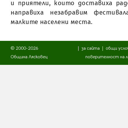
и приятели, които доставиха рад
направиха незабравим фестива
малките населени места.
© 2000-2026
|
за сайта
|
общи усло
Община Лясковец
поверителност на л