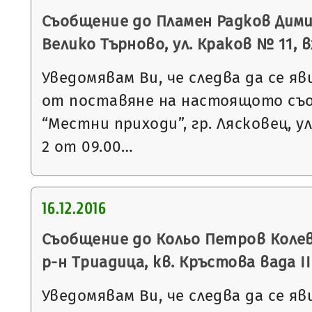
Съобщение до Пламен Радков Дими
Велико Търново, ул. Краков № 11, вх.
Уведомявам Ви, че следва да се яв
от поставяне на настоящото съ
“Местни приходи”, гр. Лясковец, ул
2 от 09.00…
16.12.2016
Съобщение до Кольо Петров Колев 
р-н Триадица, кв. Кръстова вада I
Уведомявам Ви, че следва да се яв