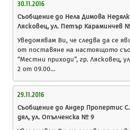
30.11.2016
Съобщение до Нела Димова Недялко
Лясковец, ул. Петър Караминчев № 
Уведомявам Ви, че следва да се яв
от поставяне на настоящото съ
“Местни приходи”, гр. Лясковец, ул
2 от 09.00…
29.11.2016
Съобщение до Андер Пропертис С.Р.
дял, ул. Опълченска № 9