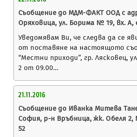
Съобщение до МДМ-ФАКТ ООД с адр
Оряховица, ул. Борима № 19, вх. А, е
Уведомявам Ви, че следва да се яв
от поставяне на настоящото съ
“Местни приходи”, гр. Лясковец, ул
2 от 09.00…
21.11.2016
Съобщение до Иванка Митева Танев
София, р-н Връбница, жк. Обеля 2, № 
52