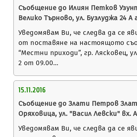
Съобщение до Илиян Петков Узунт
Велико Търново, ул. Бузлуджа 24 А а
Уведомявам Ви, че следва да се яв
от поставяне на настоящото съ
“Местни приходи”, гр. Лясковец, ул
2 от 09.00…
15.11.2016
Съобщение до Злати Петров Злате
Оряховица, ул. "Васил Левски" вх. А,
Уведомявам Ви, че следва да се яв