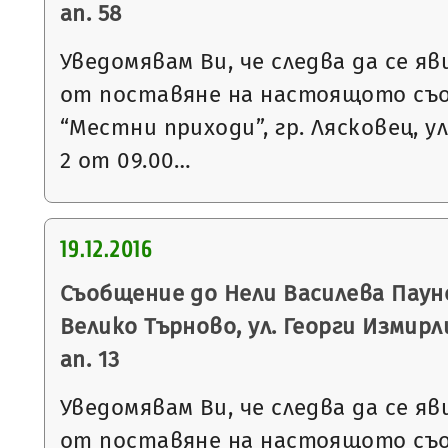
ап. 58
Уведомявам Ви, че следва да се яв
от поставяне на настоящото съ
“Местни приходи”, гр. Лясковец, ул
2 от 09.00…
19.12.2016
Съобщение до Нели Василева Пауно
Велико Търново, ул. Георги Измирлие
ап. 13
Уведомявам Ви, че следва да се яв
от поставяне на настоящото съ