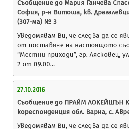
Съобщение до Мария Ганчева Спасо
София, р-н Витоша, кв. Драгалевци
(307-ма) № 3
Уведомявам Ви, че следва да се яв
от поставяне на настоящото съ
“Местни приходи”, гр. Лясковец, ул
2 от 09.00…
27.10.2016
Съобщение до ПРАЙМ ЛОКЕЙШЪН КО
кореспонденция обл. Варна, с. Авре
Уведомявам Ви, че следва да се яв