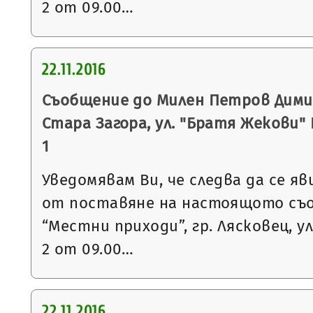
2 от 09.00…
22.11.2016
Съобщение до Милен Петров Димит
Стара Загора, ул. "Братя Жекови" № 
1
Уведомявам Ви, че следва да се яв
от поставяне на настоящото съ
“Местни приходи”, гр. Лясковец, ул
2 от 09.00…
22.11.2016