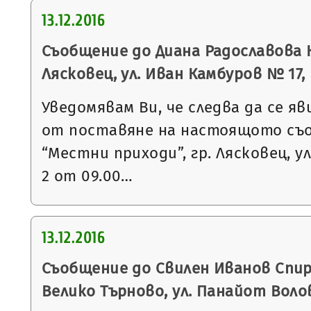
13.12.2016
Съобщение до Диана Радославова К
Лясковец, ул. Иван Камбуров № 17, вх
Уведомявам Ви, че следва да се яв
от поставяне на настоящото съ
“Местни приходи”, гр. Лясковец, ул
2 от 09.00…
13.12.2016
Съобщение до Свилен Иванов Спири
Велико Търново, ул. Панайот Воло