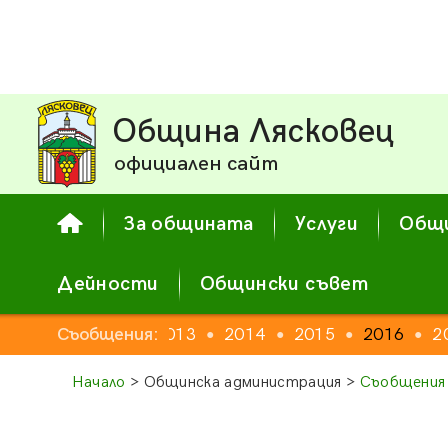
Община Лясковец
официален сайт
За общината
Услуги
Общи
Дейности
Общински съвет
Съобщения:
2012
2013
2014
2015
2016
2
●
●
●
●
●
Начало
> Общинска администрация >
Съобщения 