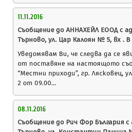
11.11.2016
Съобщение до АННАХЕЙЛ ЕООД с ад
Търново, ул. Цар Калоян № 5, вх . В
Уведомявам Ви, че следва да се яв
от поставяне на настоящото съ
“Местни приходи”, гр. Лясковец, ул
2 от 09.00…
08.11.2016
Съобщение до Рич Фор България с 
Търново, ул. Константин Паница №