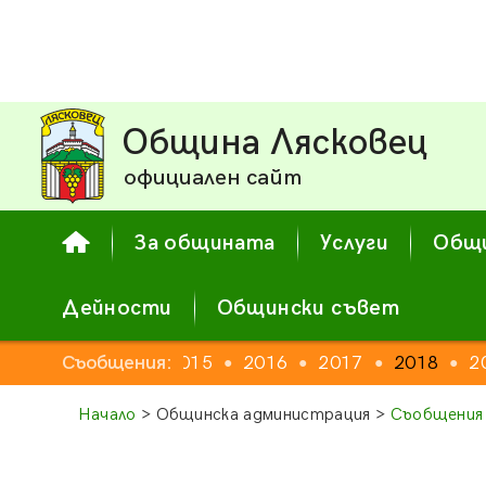
Община Лясковец
официален сайт
За общината
Услуги
Общи
Дейности
Общински съвет
2013
Съобщения:
2014
2015
2016
2017
2018
2
●
●
●
●
●
●
●
Начало
> Общинска администрация >
Съобщения 