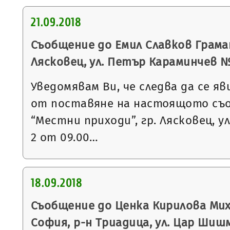
21.09.2018
Съобщение до Емил Славков Грамат
Лясковец, ул. Петър Караминчев № 7,
Уведомявам Ви, че следва да се яв
от поставяне на настоящото съ
“Местни приходи”, гр. Лясковец, ул
2 от 09.00…
18.09.2018
Съобщение до Ценка Кирилова Миха
София, р-н Триадица, ул. Цар Шиш