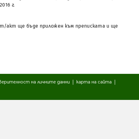
2016 г.
мент/акт ще бъде приложен към преписката и ще
верителност на личните данни
|
карта на сайта
|