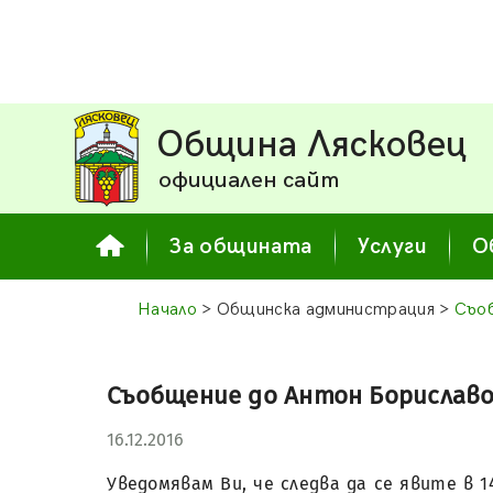
Община Лясковец
официален сайт
За общината
Услуги
О
Начало
> Общинска администрация >
Съоб
Съобщение до Антон Бориславов 
16.12.2016
Уведомявам Ви, че следва да се явите в 