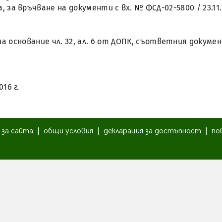
а, за връчване на документи с вх. № ФСД-02-5800 / 23.11.
, на основание чл. 32, ал. 6 от ДОПК, съответния доку
016 г.
|
за сайта
|
общи условия
|
декларация за достъпност
|
по