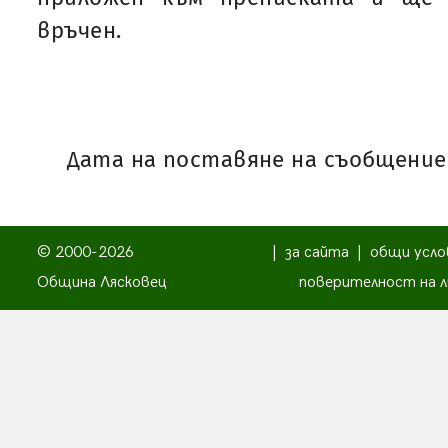
връчен.
Дата на поставяне на съобщениет
© 2000-2026
|
за сайта
|
общи усло
Община Лясковец
поверителност на л