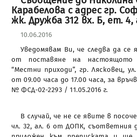
Съобщение до Николина
Карабелова с адрес гр. Соф
жк. Дружба 312 вх. Б, ет. 4, 
10.06.2016
Уведомявам Ви, че следва да се 
от поставяне на настоящото
“Местни приходи”, гр. Лясковец, ул
от 09.00 часа до 17.00 часа, за връч
№ ФСД-02-2293 / 11.05.2016 г.
В случай, че не се явите в посоч
чл. 32, ал. 6 от ДОПК, съответния
приложен към преписката и ще 