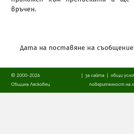
връчен.
Дата на поставяне на съобщениет
© 2000-2026
|
за сайта
|
общи усло
Община Лясковец
поверителност на л