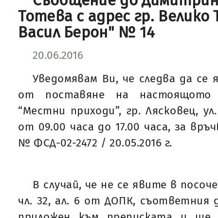
Съобщение до Димитри
Тотева с адрес гр. Велико Т
Васил Берон" № 14
20.06.2016
Уведомявам Ви, че следва да се 
от поставяне на настоящото
“Местни приходи”, гр. Лясковец, ул
от 09.00 часа до 17.00 часа, за връ
№ ФСД-02-2472 / 20.05.2016 г.
В случай, че не се явите в посоч
чл. 32, ал. 6 от ДОПК, съответния
приложен към преписката и ще 