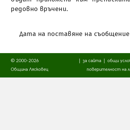
редовно връчени.
Дата на поставяне на съобщениет
© 2000-2026
|
за сайта
|
общи усло
Община Лясковец
поверителност на л