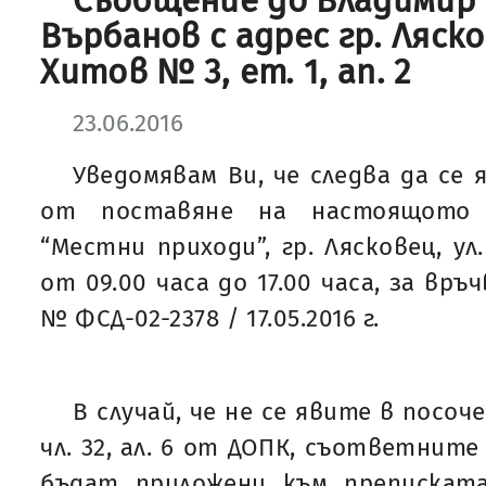
Съобщение до Владимир
Върбанов с адрес гр. Ляск
Хитов № 3, ет. 1, ап. 2
23.06.2016
Уведомявам Ви, че следва да се 
от поставяне на настоящото
“Местни приходи”, гр. Лясковец, ул
от 09.00 часа до 17.00 часа, за връ
№ ФСД-02-2378 / 17.05.2016 г.
В случай, че не се явите в посоч
чл. 32, ал. 6 от ДОПК, съответнит
бъдат приложени към препискат