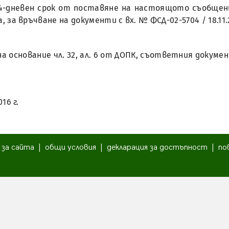
14-дневен срок от поставяне на настоящото съобщение
а, за връчване на документи с вх. № ФСД-02-5704 / 18.11.
, на основание чл. 32, ал. 6 от ДОПК, съответния доку
016 г.
|
за сайта
|
общи условия
|
декларация за достъпност
|
по