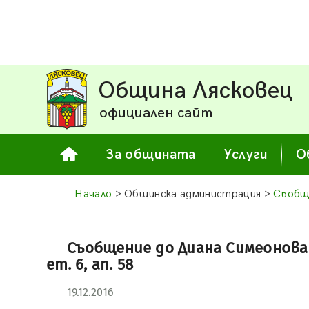
Община Лясковец
официален сайт
За общината
Услуги
О
Начало
> Общинска администрация >
Съобщ
Съобщение до Диана Симеонова Д
ет. 6, ап. 58
19.12.2016