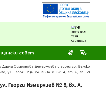
щински съвет
 Диана Симеонова Демержиева с адрес гр. Велико
во, ул. Георги Измирлиев № 8, вх. А, ет. 6, ап. 58
л. Георги Измирлиев № 8, вх. А,