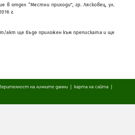
 в отдел “Местни приходи”, гр. Лясковец, ул.
2016 г.
мент/акт ще бъде приложен към преписката и ще
верителност на личните данни
|
карта на сайта
|