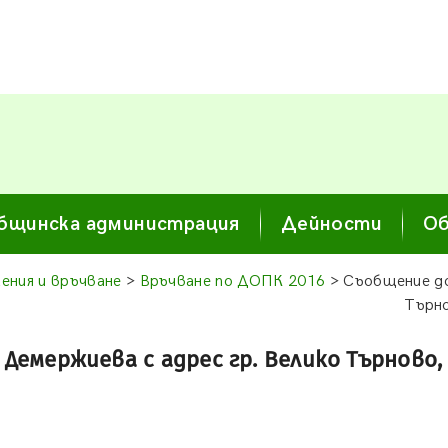
бщинска администрация
Дейности
Об
ения и връчване
>
Връчване по ДОПК 2016
> Съобщение до
Търно
емержиева с адрес гр. Велико Търново, у