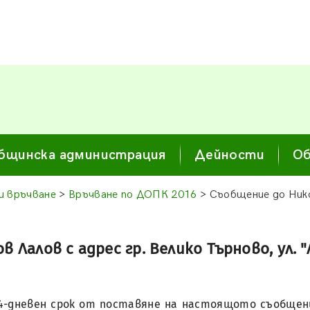
бщинска администрация
Дейности
Об
и връчване
>
Връчване по ДОПК 2016
> Съобщение до Нико
алов с адрес гр. Велико Търново, ул. "Лаз
14-дневен срок от поставяне на настоящото съобщение