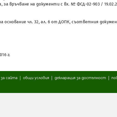
а, за връчване на документи с вх. № ФСД-02-903 / 19.02.
, на основание чл. 32, ал. 6 от ДОПК, съответния доку
016 г.
|
за сайта
|
общи условия
|
декларация за достъпност
|
по