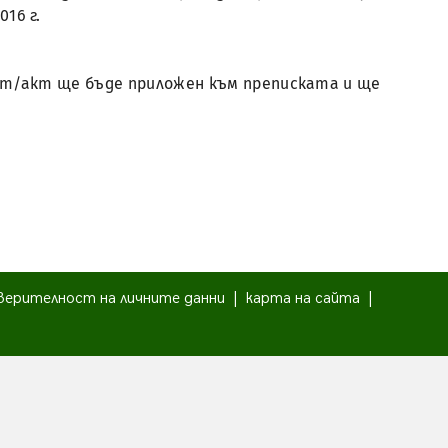
2016 г.
мент/акт ще бъде приложен към преписката и ще
верителност на личните данни
|
карта на сайта
|