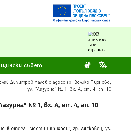
щински съвет
лай Димитров Лалов с адрес гр. Велико Търново,
ул. "Лазурна" № 1, вх. А, ет. 4, ап. 10
урна" № 1, вх. А, ет. 4, ап. 10
 в отдел “Местни приходи”, гр. Лясковец, ул.